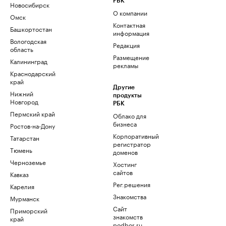
РБК
Новосибирск
О компании
Омск
Контактная
Башкортостан
информация
Вологодская
Редакция
область
Размещение
Калининград
рекламы
Краснодарский
край
Другие
Нижний
продукты
Новгород
РБК
Пермский край
Облако для
бизнеса
Ростов-на-Дону
Корпоративный
Татарстан
регистратор
Тюмень
доменов
Черноземье
Хостинг
сайтов
Кавказ
Рег.решения
Карелия
Знакомства
Мурманск
Сайт
Приморский
знакомств
край
podbor.ru