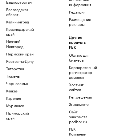
Башкортостан
информация
Вологодская
Редакция
область
Размещение
Калининград
рекламы
Краснодарский
край
Другие
Нижний
продукты
Новгород
РБК
Пермский край
Облако для
бизнеса
Ростов-на-Дону
Корпоративный
Татарстан
регистратор
Тюмень
доменов
Черноземье
Хостинг
сайтов
Кавказ
Рег.решения
Карелия
Знакомства
Мурманск
Сайт
Приморский
знакомств
край
podbor.ru
РБК
Компании