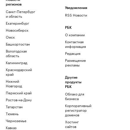
регионов
Уведомления
Санкт-Петербург
RSS Новости
и область
Екатеринбург
РБК
Новосибирск
О компании
Омск
Контактная
Башкортостан
информация
Вологодская
Редакция
область
Размещение
Калининград
рекламы
Краснодарский
край
Другие
Нижний
продукты
Новгород
РБК
Пермский край
Облако для
бизнеса
Ростов-на-Дону
Корпоративный
Татарстан
регистратор
Тюмень
доменов
Черноземье
Хостинг
сайтов
Кавказ