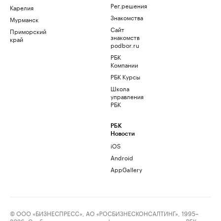
Рег.решения
Карелия
Знакомства
Мурманск
Сайт
Приморский
знакомств
край
podbor.ru
РБК
Компании
РБК Курсы
Школа
управления
РБК
РБК
Новости
iOS
Android
AppGallery
© ООО «БИЗНЕСПРЕСС», АО «РОСБИЗНЕСКОНСАЛТИНГ», 1995–
2026. Сообщения и материалы информационного агентства «РБК»