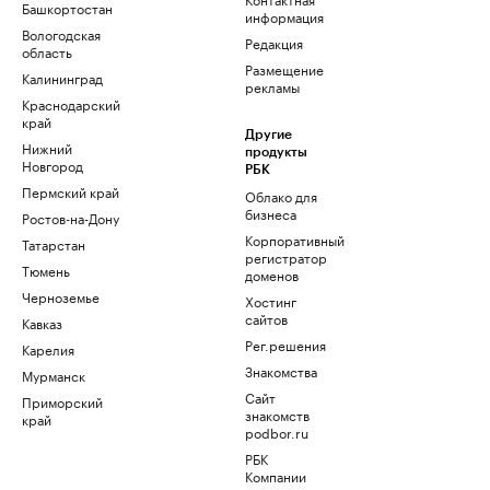
Башкортостан
информация
Вологодская
Редакция
область
Размещение
Калининград
рекламы
Краснодарский
край
Другие
Нижний
продукты
Новгород
РБК
Пермский край
Облако для
бизнеса
Ростов-на-Дону
Корпоративный
Татарстан
регистратор
Тюмень
доменов
Черноземье
Хостинг
сайтов
Кавказ
Рег.решения
Карелия
Знакомства
Мурманск
Сайт
Приморский
знакомств
край
podbor.ru
РБК
Компании