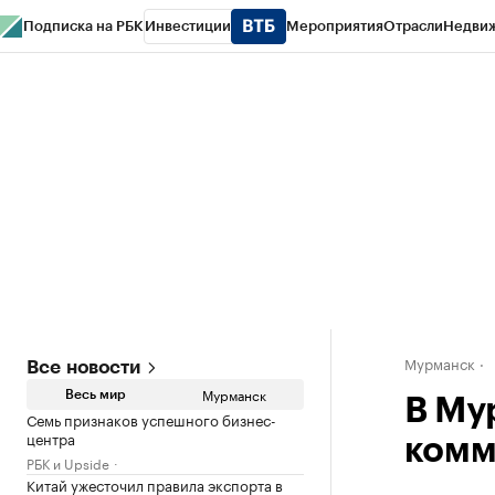
Подписка на РБК
Инвестиции
Мероприятия
Отрасли
Недви
РБК Life
Тренды
Визионеры
Национальные проекты
Город
Стиль
Кр
Спецпроекты СПб
Конференции СПб
Спецпроекты
Проверка конт
Мурманск
Все новости
Мурманск
Весь мир
В Му
Семь признаков успешного бизнес-
центра
комм
РБК и Upside
Китай ужесточил правила экспорта в