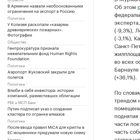
В Армении назвали необоснованными
Об этом
ограничения на экспорт в Россию
федераль
Политика
эксперта
У Колизея раскопали «казармы
(-9,3%), 
древнеримских пожарных».
Фотографии
(-3,1%), 
Общество
Санкт-Пет
Генпрокуратура признала
жилплощад
нежелательным фонд Human Rights
Foundation
во всех о
Политика
Барнауле 
Аэропорт Жуковский закрыли для
(+36,1%).
полетов
Политика
Влюби в себя инвестора: истории
По словам
компаний, разместивших облигации
трендом 
РБК и МСП Банк
помещени
Путин подписал указ о создании
кластера по огранке алмазов
поднятия 
Политика
части пок
После ввода правил MiCA для крипты в
часть соб
ЕС мошенники придумали новую схему
ставки на
Крипто