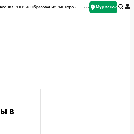
Мурманск
вления РБК
РБК Образование
РБК Курсы
рейтинги
Франшизы
Газета
ок наличной валюты
ы в