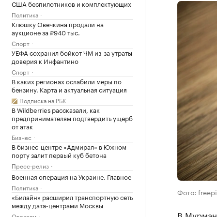
США беспилотников и комплектующих
Политика
Клюшку Овечкина продали на
аукционе за ₽940 тыс.
Спорт
УЕФА сохранил бойкот ЧМ из-за утраты
доверия к Инфантино
Спорт
В каких регионах ослабили меры по
бензину. Карта и актуальная ситуация
Подписка на РБК
В Wildberries рассказали, как
предпринимателям подтвердить ущерб
от атак
Бизнес
В бизнес-центре «Адмирал» в Южном
порту залит первый куб бетона
Пресс-релиз
Военная операция на Украине. Главное
Политика
Фото: freepi
«Билайн» расширил транспортную сеть
между дата-центрами Москвы
В Мурман
Отрасли