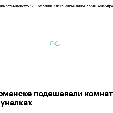
жимость
Autonews
РБК Компании
Телеканал
РБК Вино
Спорт
Школа упра
ипто
РБК Бизнес-среда
Дискуссионный клуб
Исследования
Кредитные 
рагентов
Политика
Экономика
Бизнес
Технологии и медиа
Финансы
Рын
рманске подешевели комнат
уналках