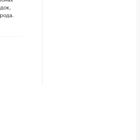
док,
рода.