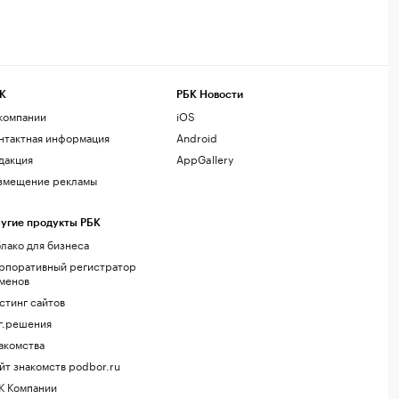
К
РБК Новости
компании
iOS
нтактная информация
Android
дакция
AppGallery
змещение рекламы
угие продукты РБК
лако для бизнеса
рпоративный регистратор
менов
стинг сайтов
г.решения
акомства
йт знакомств podbor.ru
К Компании