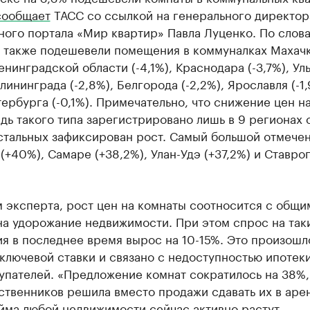
сообщает
ТАСС со ссылкой на генерального директор
ного портала «Мир квартир» Павла Луценко. По слов
, также подешевели помещения в коммуналках Махач
Ленинградской области (-4,1%), Краснодара (-3,7%), Ул
Калининграда (-2,8%), Белгорода (-2,2%), Ярославля (-1
ербурга (-0,1%). Примечательно, что снижение цен н
ь такого типа зарегистрировано лишь в 9 регионах 
стальных зафиксирован рост. Самый большой отмечен
(+40%), Самаре (+38,2%), Улан-Удэ (+37,2%) и Ставро
 эксперта, рост цен на комнаты соотносится с общи
на удорожание недвижимости. При этом спрос на так
я в последнее время вырос на 10-15%. Это произошл
ключевой ставки и связано с недоступностью ипотеки
упателей. «Предложение комнат сократилось на 38%, 
ственников решила вместо продажи сдавать их в аре
йма любой недвижимости сейчас активно растут, —