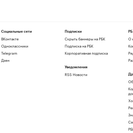
Социальные сети
Подписки
РБ
ВКонтакте
Скрыть баннеры на РБК
О 
Одноклассники
Подписка на РБК
Ко
Telegram
Корпоративная подписка
Ре
Дзен
Ра
Уведомления
RSS Новости
Др
Об
Ко
до
Хо
Ре
Зн
Са
РБ