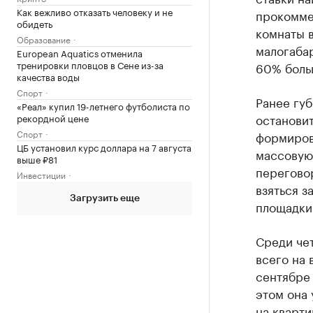
Как вежливо отказать человеку и не
прокомме
обидеть
комнаты в
Образование
малогабар
European Aquatics отменила
тренировки пловцов в Сене из-за
60% боль
качества воды
Спорт
Ранее гу
«Реал» купил 19-летнего футболиста по
останови
рекордной цене
Спорт
формиров
ЦБ установил курс доллара на 7 августа
массовую 
выше ₽81
перегово
Инвестиции
взяться з
Загрузить еще
площадки 
Среди че
всего на
сентябре 
этом она 
на кварт