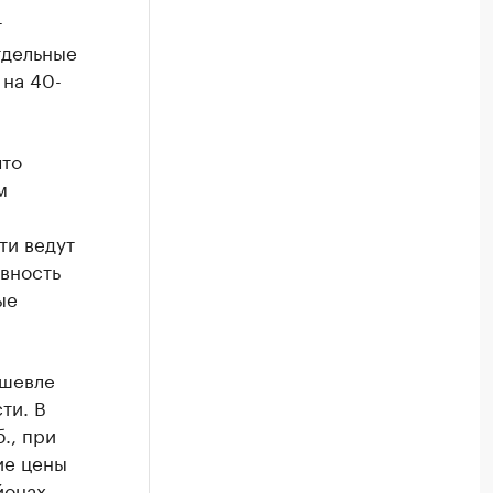
т
тдельные
 на 40-
что
м
ти ведут
вность
ые
ешевле
ти. В
., при
ие цены
йонах