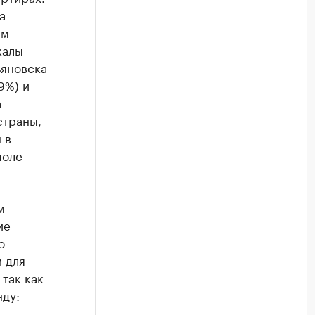
а
ам
калы
ьяновска
,9%) и
а
страны,
 в
поле
м
ие
о
 для
так как
нду: