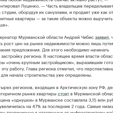
нтировал Луценко. — Часть владельцев переделывае
 студии, оборудуя их санузлами, и продает уже как о
итные квартиры — за такие объекты можно выручить
ше».
бернатор Мурманской области Андрей Чибис
заявил
, 
ть рост цен на рынке недвижимости можно лишь путе
ания предложения. Для этого необходимо начинать
застройку региона. В настоящее время власти облас
ры «очень крупным застройщиком», выразившим гото
а эту работу. Глава региона отметил, что перспективн
для начала строительства уже определены.
тырех регионов, входящих в Арктическую зону РФ, д
 вторичном рынке квартиры
стоят
в Мурманской облас
цена «однушки» в Мурманске составляла 3,15 млн руб
увеличилась на 47% за последние 2 года. Самые низк
иры традиционно в отдаленных от инфраструктуры ра