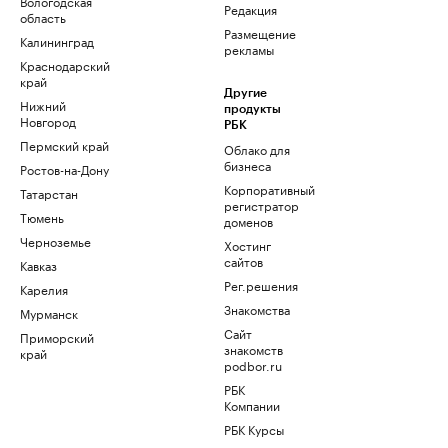
Вологодская
Редакция
область
Размещение
Калининград
рекламы
Краснодарский
край
Другие
Нижний
продукты
Новгород
РБК
Пермский край
Облако для
бизнеса
Ростов-на-Дону
Корпоративный
Татарстан
регистратор
Тюмень
доменов
Черноземье
Хостинг
сайтов
Кавказ
Рег.решения
Карелия
Знакомства
Мурманск
Сайт
Приморский
знакомств
край
podbor.ru
РБК
Компании
РБК Курсы