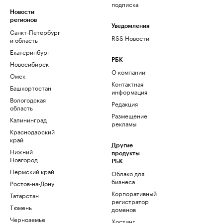
подписка
Новости
регионов
Уведомления
Санкт-Петербург
RSS Новости
и область
Екатеринбург
РБК
Новосибирск
О компании
Омск
Контактная
Башкортостан
информация
Вологодская
Редакция
область
Размещение
Калининград
рекламы
Краснодарский
край
Другие
Нижний
продукты
Новгород
РБК
Пермский край
Облако для
бизнеса
Ростов-на-Дону
Корпоративный
Татарстан
регистратор
Тюмень
доменов
Черноземье
Хостинг