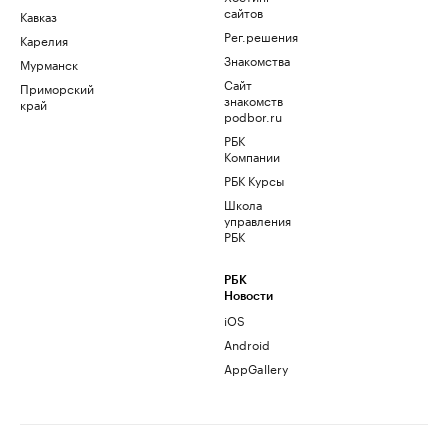
сайтов
Кавказ
Рег.решения
Карелия
Знакомства
Мурманск
Сайт
Приморский
знакомств
край
podbor.ru
РБК
Компании
РБК Курсы
Школа
управления
РБК
РБК
Новости
iOS
Android
AppGallery