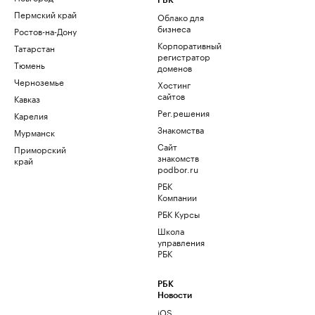
РБК
Пермский край
Облако для
бизнеса
Ростов-на-Дону
Корпоративный
Татарстан
регистратор
Тюмень
доменов
Черноземье
Хостинг
сайтов
Кавказ
Рег.решения
Карелия
Знакомства
Мурманск
Сайт
Приморский
знакомств
край
podbor.ru
РБК
Компании
РБК Курсы
Школа
управления
РБК
РБК
Новости
iOS