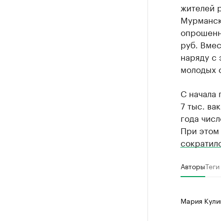
жителей 
Мурманск
опрошенн
руб. Вме
наряду с
молодых 
С начала
7 тыс. ва
года числ
При этом
сократил
Авторы
Теги
Мария Кул