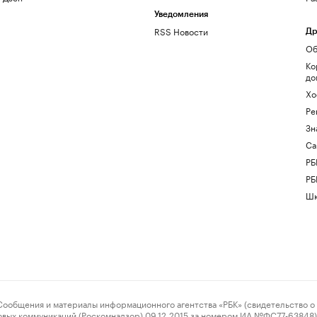
Уведомления
RSS Новости
Др
Об
Ко
до
Хо
Ре
Зн
Са
РБ
РБ
Шк
ения и материалы информационного агентства «РБК» (свидетельство о 
овых коммуникаций (Роскомнадзор) 09.12.2015 за номером ИА №ФС77-63848) 