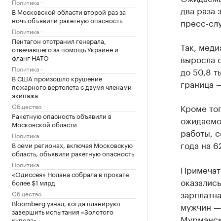
Политика
два раза 
В Московской области второй раз за
ночь объявили ракетную опасность
пресс-сл
Политика
Пентагон отстранил генерала,
Так, меди
отвечавшего за помощь Украине и
фланг НАТО
выросла с 
Политика
до 50,8 т
В США произошло крушение
граница —
пожарного вертолета с двумя членами
экипажа
Общество
Кроме то
Ракетную опасность объявили в
ожидаемо
Московской области
работы, с
Политика
года на 6
В семи регионах, включая Московскую
область, объявили ракетную опасность
Политика
Примечат
«Одиссея» Нолана собрала в прокате
оказались
более $1 млрд
зарплатна
Общество
Bloomberg узнал, когда планируют
мужчин — 
завершить испытания «Золотого
Мурманск
купола»