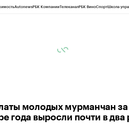
жимость
Autonews
РБК Компании
Телеканал
РБК Вино
Спорт
Школа упра
ипто
РБК Бизнес-среда
Дискуссионный клуб
Исследования
Кредитные 
рагентов
Политика
Экономика
Бизнес
Технологии и медиа
Финансы
Рын
латы молодых мурманчан за
ре года выросли почти в два 