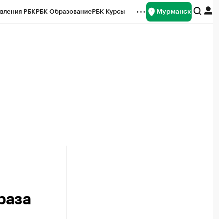
Мурманск
вления РБК
РБК Образование
РБК Курсы
рейтинги
Франшизы
Газета
ок наличной валюты
раза