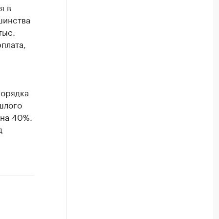
я в
шинства
тыс.
рплата,
орядка
шлого
 на 40%.
д