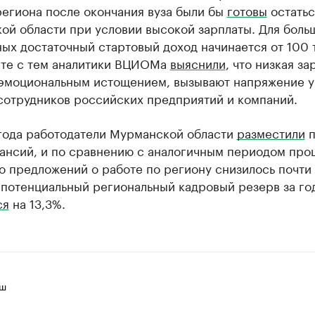
региона после окончания вуза были бы
готовы
остатьс
ой области при условии высокой зарплаты. Для боль
ых достаточный стартовый доход начинается от 100 
сте с тем аналитики ВЦИОМа
выяснили
, что низкая за
 эмоциональным истощением, вызывают напряжение у
сотрудников российских предприятий и компаний.
 года работодатели Мурманской области
разместили
п
кансий, и по сравнению с аналогичным периодом про
о предложений о работе по региону снизилось почти
 потенциальный региональный кадровый резерв за го
ся
на 13,3%.
иш