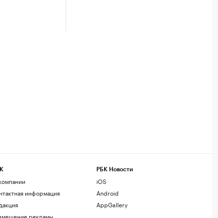
К
РБК Новости
компании
iOS
нтактная информация
Android
дакция
AppGallery
змещение рекламы