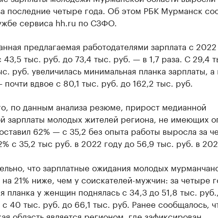
за последние четыре года. Об этом РБК Мурманск со
ужбе сервиса hh.ru по СЗФО.
анная предлагаемая работодателями зарплата с 2022
43,5 тыс. руб. до 73,4 тыс. руб. — в 1,7 раза. С 29,4 т
ыс. руб. увеличилась минимальная планка зарплаты, а
 почти вдвое с 80,1 тыс. руб. до 162,2 тыс. руб.
го, по данным анализа резюме, прирост медианной
й зарплаты молодых жителей региона, не имеющих о
оставил 62% — с 35,2 без опыта работы выросла за ч
2% с 35,2 тыс руб. в 2022 году до 56,9 тыс. руб. в 202
ельно, что зарплатные ожидания молодых мурманчан
 на 21% ниже, чем у соискателей-мужчин: за четыре г
я планка у женщин поднялась с 34,3 до 51,8 тыс. руб.,
с 40 тыс. руб. до 66,1 тыс. руб. Ранее сообщалось, ч
ая область является регионом, где
зафиксирован