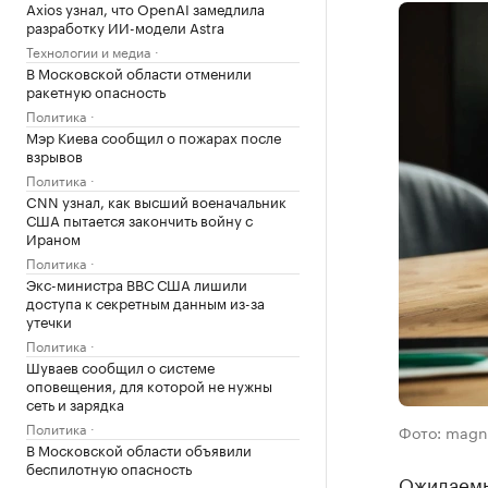
Axios узнал, что OpenAI замедлила
разработку ИИ-модели Astra
Технологии и медиа
В Московской области отменили
ракетную опасность
Политика
Мэр Киева сообщил о пожарах после
взрывов
Политика
CNN узнал, как высший военачальник
США пытается закончить войну с
Ираном
Политика
Экс-министра ВВС США лишили
доступа к секретным данным из-за
утечки
Политика
Шуваев сообщил о системе
оповещения, для которой не нужны
сеть и зарядка
Политика
Фото: magn
В Московской области объявили
беспилотную опасность
Ожидаемы