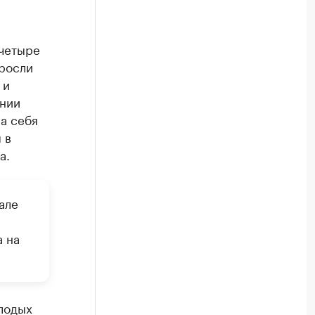
 четыре
росли
 и
ании
на себя
 в
а.
але
а на
лодых