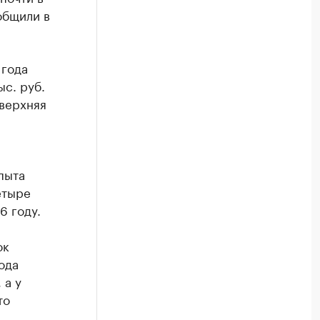
общили в
 года
ыс. руб.
 верхняя
пыта
етыре
6 году.
ок
ода
 а у
то