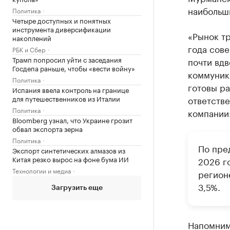
наибольш
Политика
Четыре доступных и понятных
инструмента диверсификации
«Рынок т
накоплений
года сов
РБК и Сбер
Трамп попросил уйти с заседания
почти вдв
Госдепа раньше, чтобы «вести войну»
коммуника
Политика
готовы ра
Испания ввела контроль на границе
для путешественников из Италии
ответстве
Политика
компании
Bloomberg узнал, что Украине грозит
обвал экспорта зерна
Политика
По пре
Экспорт синтетических алмазов из
Китая резко вырос на фоне бума ИИ
2026 г
Технологии и медиа
регионе
3,5%.
Загрузить еще
Напомним,