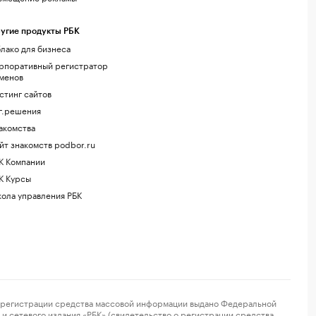
угие продукты РБК
лако для бизнеса
рпоративный регистратор
менов
стинг сайтов
г.решения
акомства
йт знакомств podbor.ru
К Компании
К Курсы
ола управления РБК
регистрации средства массовой информации выдано Федеральной
и сетевого издания «РБК» (свидетельство о регистрации средства