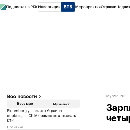
Подписка на РБК
Инвестиции
Мероприятия
Отрасли
Недви
РБК Life
Тренды
Визионеры
Национальные проекты
Город
Стиль
Кр
Спецпроекты СПб
Конференции СПб
Спецпроекты
Проверка конт
Мурманск
Все новости
Мурманск
Весь мир
Зарп
Bloomberg узнал, что Украина
пообещала США больше не атаковать
четы
КТК
Политика