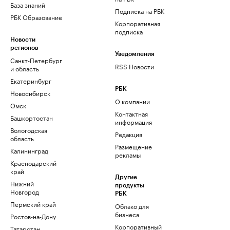
База знаний
Подписка на РБК
РБК Образование
Корпоративная
подписка
Новости
регионов
Уведомления
Санкт-Петербург
RSS Новости
и область
Екатеринбург
РБК
Новосибирск
О компании
Омск
Контактная
Башкортостан
информация
Вологодская
Редакция
область
Размещение
Калининград
рекламы
Краснодарский
край
Другие
Нижний
продукты
Новгород
РБК
Пермский край
Облако для
бизнеса
Ростов-на-Дону
Корпоративный
Татарстан