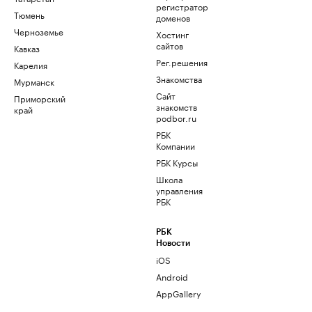
регистратор
Тюмень
доменов
Черноземье
Хостинг
сайтов
Кавказ
Рег.решения
Карелия
Знакомства
Мурманск
Сайт
Приморский
знакомств
край
podbor.ru
РБК
Компании
РБК Курсы
Школа
управления
РБК
РБК
Новости
iOS
Android
AppGallery