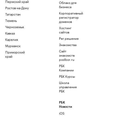
Пермский край
Облако для
бизнеса
Ростов-на-Дону
Корпоративный
Татарстан
регистратор
Тюмень
доменов
Черноземье
Хостинг
сайтов
Кавказ
Рег.решения
Карелия
Знакомства
Мурманск
Сайт
Приморский
знакомств
край
podbor.ru
РБК
Компании
РБК Курсы
Школа
управления
РБК
РБК
Новости
iOS