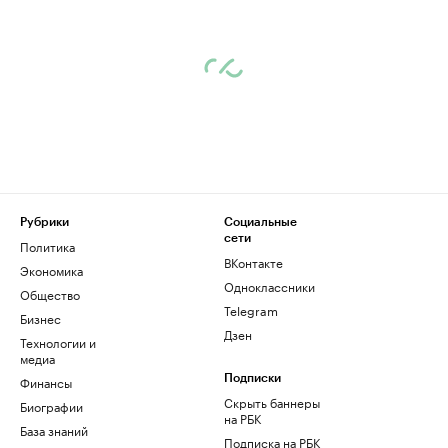
Рубрики
Социальные
сети
Политика
ВКонтакте
Экономика
Одноклассники
Общество
Telegram
Бизнес
Дзен
Технологии и
медиа
Финансы
Подписки
Скрыть баннеры
Биографии
на РБК
База знаний
Подписка на РБК