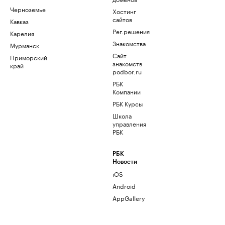
Черноземье
Хостинг
сайтов
Кавказ
Рег.решения
Карелия
Знакомства
Мурманск
Сайт
Приморский
знакомств
край
podbor.ru
РБК
Компании
РБК Курсы
Школа
управления
РБК
РБК
Новости
iOS
Android
AppGallery