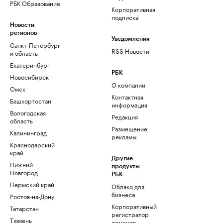
РБК Образование
Корпоративная
подписка
Новости
регионов
Уведомления
Санкт-Петербург
RSS Новости
и область
Екатеринбург
РБК
Новосибирск
О компании
Омск
Контактная
Башкортостан
информация
Вологодская
Редакция
область
Размещение
Калининград
рекламы
Краснодарский
край
Другие
Нижний
продукты
Новгород
РБК
Пермский край
Облако для
бизнеса
Ростов-на-Дону
Корпоративный
Татарстан
регистратор
Тюмень
доменов