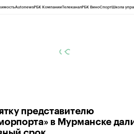
жимость
Autonews
РБК Компании
Телеканал
РБК Вино
Спорт
Школа упра
ипто
РБК Бизнес-среда
Дискуссионный клуб
Исследования
Кредитные 
рагентов
Политика
Экономика
Бизнес
Технологии и медиа
Финансы
Рын
зятку представителю
морпорта» в Мурманске дал
вный срок