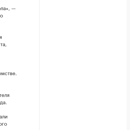
ла», —
го
я
та,
омстве.
теля
да.
али
ого