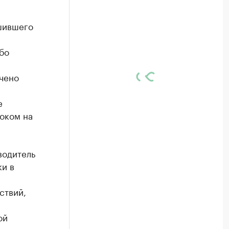
шившего
бо
чено
е
оком на
водитель
ки в
ствий,
ой