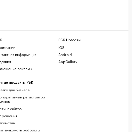
К
РБК Новости
компании
iOS
нтактная информация
Android
дакция
AppGallery
змещение рекламы
угие продукты РБК
лако для бизнеса
рпоративный регистратор
менов
стинг сайтов
г.решения
акомства
йт знакомств podbor.ru