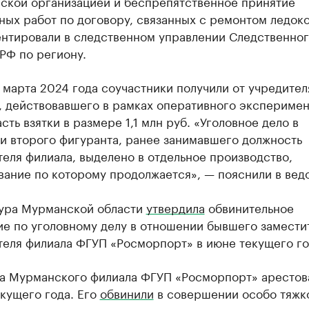
ской организацией и беспрепятственное принятие
ых работ по договору, связанных с ремонтом ледоко
нтировали в следственном управлении Следственно
РФ по региону.
5 марта 2024 года соучастники получили от учредител
, действовавшего в рамках оперативного эксперимен
сть взятки в размере 1,1 млн руб. «Уголовное дело в
и второго фигуранта, ранее занимавшего должность
еля филиала, выделено в отдельное производство,
вание по которому продолжается», — пояснили в вед
ура Мурманской области
утвердила
обвинительное
ие по уголовному делу в отношении бывшего замести
теля филиала ФГУП «Росморпорт» в июне текущего го
а Мурманского филиала ФГУП «Росморпорт» арестов
кущего года. Его
обвинили
в совершении особо тяжк