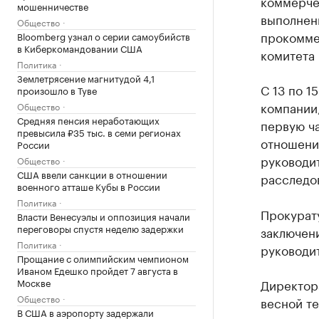
коммерче
мошенничестве
выполненн
Общество
прокомме
Bloomberg узнал о серии самоубийств
в Киберкомандовании США
комитета 
Политика
Землетрясение магнитудой 4,1
С 13 по 1
произошло в Туве
компании
Общество
Средняя пенсия неработающих
первую ча
превысила ₽35 тыс. в семи регионах
отношени
России
руководит
Общество
США ввели санкции в отношении
расследо
военного атташе Кубы в России
Политика
Прокурат
Власти Венесуэлы и оппозиция начали
переговоры спустя неделю задержки
заключен
Политика
руководи
Прощание с олимпийским чемпионом
Иваном Едешко пройдет 7 августа в
Москве
Директор
Общество
весной те
В США в аэропорту задержали