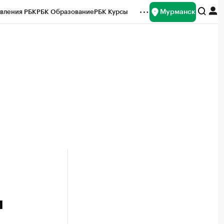
Мурманск
вления РБК
РБК Образование
РБК Курсы
рейтинги
Франшизы
Газета
ок наличной валюты
и