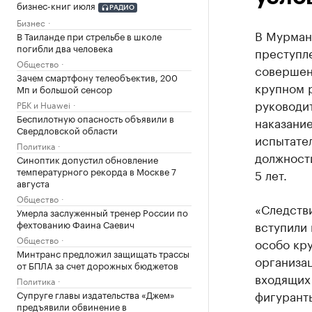
бизнес-книг июля
РАДИО
Бизнес
В Мурман
В Таиланде при стрельбе в школе
погибли два человека
преступле
Общество
совершен
Зачем смартфону телеобъектив, 200
крупном 
Мп и большой сенсор
руководи
РБК и Huawei
Беспилотную опасность объявили в
наказание
Свердловской области
испытате
Политика
должност
Синоптик допустил обновление
температурного рекорда в Москве 7
5 лет.
августа
Общество
«Следстви
Умерла заслуженный тренер России по
фехтованию Фаина Саевич
вступили 
Общество
особо кр
Минтранс предложил защищать трассы
организац
от БПЛА за счет дорожных бюджетов
входящих 
Политика
фигурант
Супруге главы издательства «Джем»
предъявили обвинение в