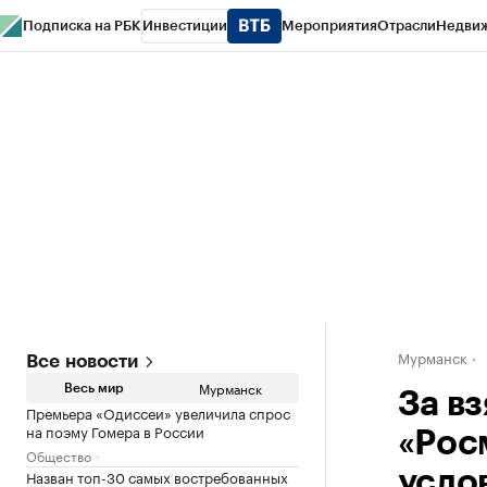
Подписка на РБК
Инвестиции
Мероприятия
Отрасли
Недви
РБК Life
Тренды
Визионеры
Национальные проекты
Город
Стиль
Кр
Спецпроекты СПб
Конференции СПб
Спецпроекты
Проверка конт
Мурманск
Все новости
Мурманск
Весь мир
За в
Премьера «Одиссеи» увеличила спрос
на поэму Гомера в России
«Рос
Общество
Назван топ-30 самых востребованных
усло