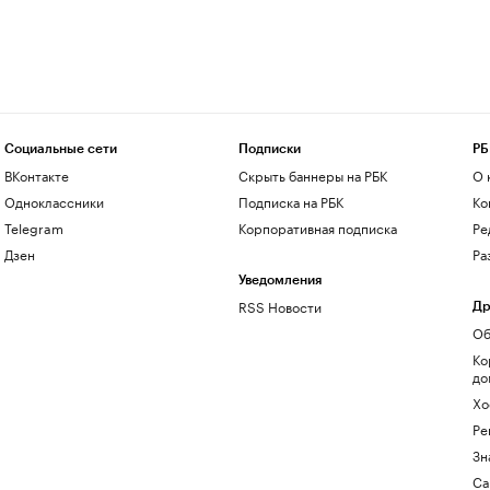
Социальные сети
Подписки
РБ
ВКонтакте
Скрыть баннеры на РБК
О 
Одноклассники
Подписка на РБК
Ко
Telegram
Корпоративная подписка
Ре
Дзен
Ра
Уведомления
RSS Новости
Др
Об
Ко
до
Хо
Ре
Зн
Са