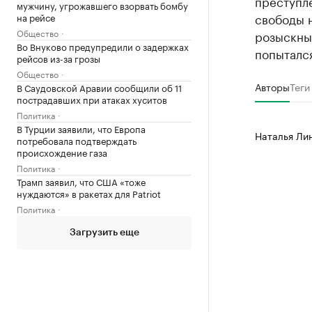
преступле
мужчину, угрожавшего взорвать бомбу
свободы н
на рейсе
Общество
розыскны
Во Внуково предупредили о задержках
попыталс
рейсов из-за грозы
Общество
Авторы
Теги
В Саудовской Аравии сообщили об 11
пострадавших при атаках хуситов
Политика
В Турции заявили, что Европа
Наталья Ли
потребовала подтверждать
происхождение газа
Политика
Трамп заявил, что США «тоже
нуждаются» в ракетах для Patriot
Политика
Загрузить еще