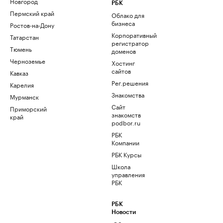
Новгород
РБК
Пермский край
Облако для
бизнеса
Ростов-на-Дону
Корпоративный
Татарстан
регистратор
Тюмень
доменов
Черноземье
Хостинг
сайтов
Кавказ
Рег.решения
Карелия
Знакомства
Мурманск
Сайт
Приморский
знакомств
край
podbor.ru
РБК
Компании
РБК Курсы
Школа
управления
РБК
РБК
Новости