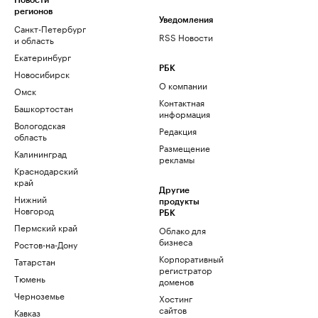
Новости
регионов
Уведомления
Санкт-Петербург
RSS Новости
и область
Екатеринбург
РБК
Новосибирск
О компании
Омск
Контактная
Башкортостан
информация
Вологодская
Редакция
область
Размещение
Калининград
рекламы
Краснодарский
край
Другие
Нижний
продукты
Новгород
РБК
Пермский край
Облако для
бизнеса
Ростов-на-Дону
Корпоративный
Татарстан
регистратор
Тюмень
доменов
Черноземье
Хостинг
сайтов
Кавказ