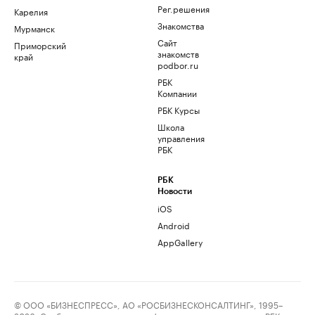
Рег.решения
Карелия
Знакомства
Мурманск
Сайт
Приморский
знакомств
край
podbor.ru
РБК
Компании
РБК Курсы
Школа
управления
РБК
РБК
Новости
iOS
Android
AppGallery
© ООО «БИЗНЕСПРЕСС», АО «РОСБИЗНЕСКОНСАЛТИНГ», 1995–