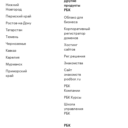
Другие
Нижний
продукты
Новгород
РБК
Пермский край
Облако для
бизнеса
Ростов-на-Дону
Корпоративный
Татарстан
регистратор
Тюмень
доменов
Черноземье
Хостинг
сайтов
Кавказ
Рег.решения
Карелия
Знакомства
Мурманск
Сайт
Приморский
знакомств
край
podbor.ru
РБК
Компании
РБК Курсы
Школа
управления
РБК
РБК