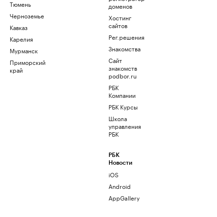
Тюмень
доменов
Черноземье
Хостинг
сайтов
Кавказ
Рег.решения
Карелия
Знакомства
Мурманск
Сайт
Приморский
знакомств
край
podbor.ru
РБК
Компании
РБК Курсы
Школа
управления
РБК
РБК
Новости
iOS
Android
AppGallery