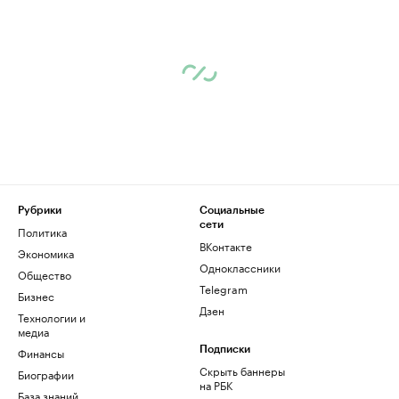
Рубрики
Социальные
сети
Политика
ВКонтакте
Экономика
Одноклассники
Общество
Telegram
Бизнес
Дзен
Технологии и
медиа
Финансы
Подписки
Скрыть баннеры
Биографии
на РБК
База знаний