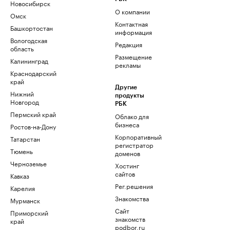
Новосибирск
О компании
Омск
Контактная
Башкортостан
информация
Вологодская
Редакция
область
Размещение
Калининград
рекламы
Краснодарский
край
Другие
Нижний
продукты
Новгород
РБК
Пермский край
Облако для
бизнеса
Ростов-на-Дону
Корпоративный
Татарстан
регистратор
Тюмень
доменов
Черноземье
Хостинг
сайтов
Кавказ
Рег.решения
Карелия
Знакомства
Мурманск
Сайт
Приморский
знакомств
край
podbor.ru