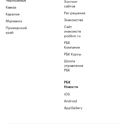
Хостинг
сайтов
Кавказ
Рег.решения
Карелия
Знакомства
Мурманск
Сайт
Приморский
знакомств
край
podbor.ru
РБК
Компании
РБК Курсы
Школа
управления
РБК
РБК
Новости
iOS
Android
AppGallery