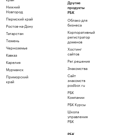
Другие
Нижний
продукты
Новгород
РБК
Пермский край
Облако для
бизнеса
Ростов-на-Дону
Корпоративный
Татарстан
регистратор
Тюмень
доменов
Черноземье
Хостинг
сайтов
Кавказ
Рег.решения
Карелия
Знакомства
Мурманск
Сайт
Приморский
знакомств
край
podbor.ru
РБК
Компании
РБК Курсы
Школа
управления
РБК
РБК