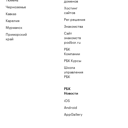
доменов
Черноземье
Хостинг
сайтов
Кавказ
Рег.решения
Карелия
Знакомства
Мурманск
Сайт
Приморский
знакомств
край
podbor.ru
РБК
Компании
РБК Курсы
Школа
управления
РБК
РБК
Новости
iOS
Android
AppGallery