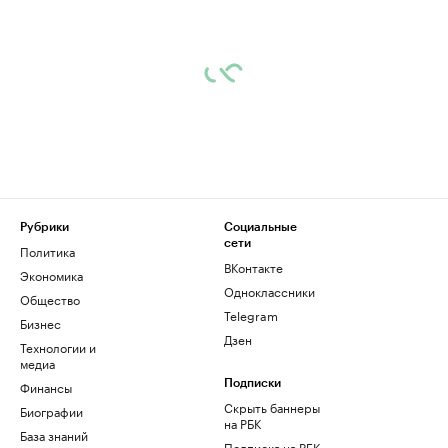
Рубрики
Социальные
сети
Политика
ВКонтакте
Экономика
Одноклассники
Общество
Telegram
Бизнес
Дзен
Технологии и
медиа
Финансы
Подписки
Скрыть баннеры
Биографии
на РБК
База знаний
Подписка на РБК