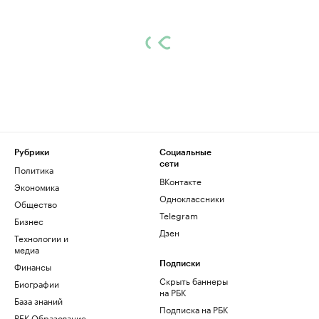
Рубрики
Социальные
сети
Политика
ВКонтакте
Экономика
Одноклассники
Общество
Telegram
Бизнес
Дзен
Технологии и
медиа
Финансы
Подписки
Скрыть баннеры
Биографии
на РБК
База знаний
Подписка на РБК
РБК Образование