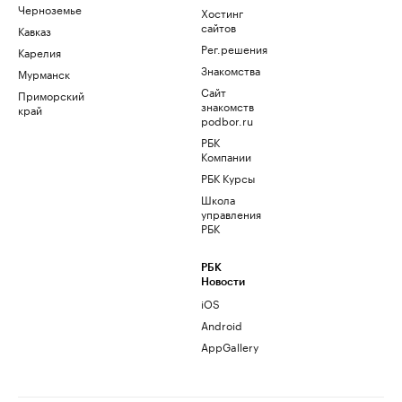
Черноземье
Хостинг
сайтов
Кавказ
Рег.решения
Карелия
Знакомства
Мурманск
Сайт
Приморский
знакомств
край
podbor.ru
РБК
Компании
РБК Курсы
Школа
управления
РБК
РБК
Новости
iOS
Android
AppGallery