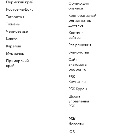
Пермский край
Облако для
бизнеса
Ростов-на-Дону
Корпоративный
Татарстан
регистратор
Тюмень
доменов
Черноземье
Хостинг
сайтов
Кавказ
Рег.решения
Карелия
Знакомства
Мурманск
Сайт
Приморский
знакомств
край
podbor.ru
РБК
Компании
РБК Курсы
Школа
управления
РБК
РБК
Новости
iOS