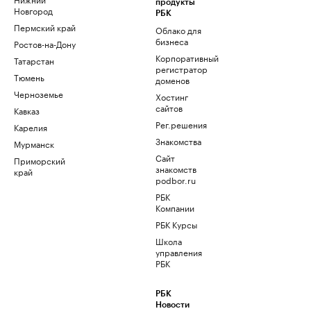
продукты
Новгород
РБК
Пермский край
Облако для
бизнеса
Ростов-на-Дону
Корпоративный
Татарстан
регистратор
Тюмень
доменов
Черноземье
Хостинг
сайтов
Кавказ
Рег.решения
Карелия
Знакомства
Мурманск
Сайт
Приморский
знакомств
край
podbor.ru
РБК
Компании
РБК Курсы
Школа
управления
РБК
РБК
Новости