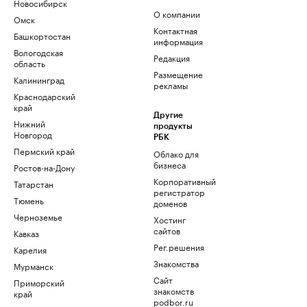
Новосибирск
О компании
Омск
Контактная
Башкортостан
информация
Вологодская
Редакция
область
Размещение
Калининград
рекламы
Краснодарский
край
Другие
Нижний
продукты
Новгород
РБК
Пермский край
Облако для
бизнеса
Ростов-на-Дону
Корпоративный
Татарстан
регистратор
Тюмень
доменов
Черноземье
Хостинг
сайтов
Кавказ
Рег.решения
Карелия
Знакомства
Мурманск
Сайт
Приморский
знакомств
край
podbor.ru