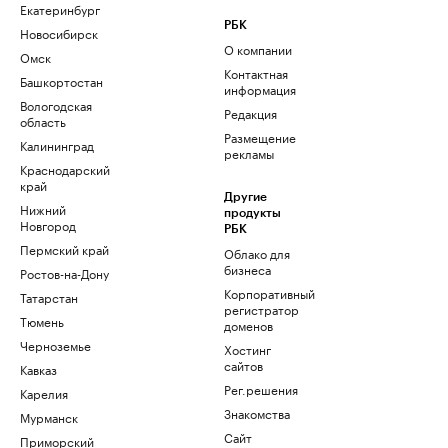
Екатеринбург
РБК
Новосибирск
О компании
Омск
Контактная
Башкортостан
информация
Вологодская
Редакция
область
Размещение
Калининград
рекламы
Краснодарский
край
Другие
Нижний
продукты
Новгород
РБК
Пермский край
Облако для
бизнеса
Ростов-на-Дону
Корпоративный
Татарстан
регистратор
Тюмень
доменов
Черноземье
Хостинг
сайтов
Кавказ
Рег.решения
Карелия
Знакомства
Мурманск
Сайт
Приморский