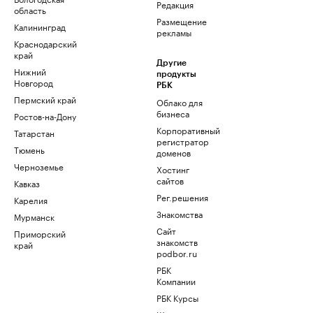
Редакция
область
Размещение
Калининград
рекламы
Краснодарский
край
Другие
Нижний
продукты
Новгород
РБК
Пермский край
Облако для
бизнеса
Ростов-на-Дону
Корпоративный
Татарстан
регистратор
Тюмень
доменов
Черноземье
Хостинг
сайтов
Кавказ
Рег.решения
Карелия
Знакомства
Мурманск
Сайт
Приморский
знакомств
край
podbor.ru
РБК
Компании
РБК Курсы