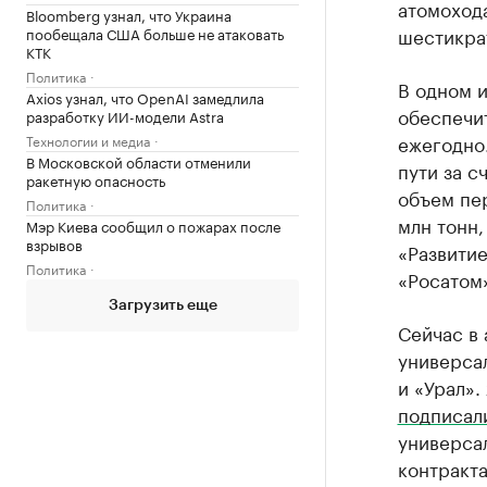
атомохода
Bloomberg узнал, что Украина
шестикра
пообещала США больше не атаковать
КТК
Политика
В одном 
Axios узнал, что OpenAI замедлила
обеспечит
разработку ИИ-модели Astra
ежегодно
Технологии и медиа
В Московской области отменили
пути за с
ракетную опасность
объем пе
Политика
млн тонн,
Мэр Киева сообщил о пожарах после
взрывов
«Развитие
Политика
«Росатом»
Загрузить еще
Сейчас в 
универсал
и «Урал».
подписал
универса
контракта