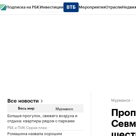
Подписка на РБК
Инвестиции
Мероприятия
Отрасли
Недви
РБК Life
Тренды
Визионеры
Национальные проекты
Город
Стиль
Кр
Спецпроекты СПб
Конференции СПб
Спецпроекты
Проверка конт
Мурманск
Все новости
Мурманск
Весь мир
Проп
Больше прогулок, свежего воздуха и
отдыха: квартиры рядом с парками
Севм
РБК и ПИК Серия плюс
Ромашина назвала хорошим
шест