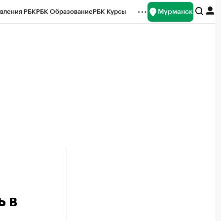
Мурманск
вления РБК
РБК Образование
РБК Курсы
рейтинги
Франшизы
Газета
ок наличной валюты
 в