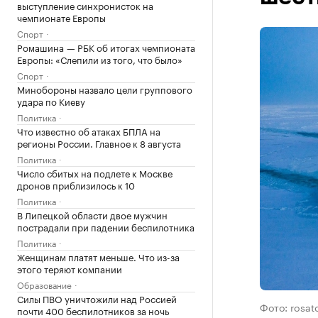
выступление синхронисток на
чемпионате Европы
Спорт
Ромашина — РБК об итогах чемпионата
Европы: «Слепили из того, что было»
Спорт
Минобороны назвало цели группового
удара по Киеву
Политика
Что известно об атаках БПЛА на
регионы России. Главное к 8 августа
Политика
Число сбитых на подлете к Москве
дронов приблизилось к 10
Политика
В Липецкой области двое мужчин
пострадали при падении беспилотника
Политика
Женщинам платят меньше. Что из-за
этого теряют компании
Образование
Силы ПВО уничтожили над Россией
Фото: rosat
почти 400 беспилотников за ночь