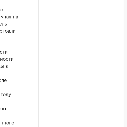
но
упая на
ель
рговли
сти
ности
ды в
сле
 году
у —
ьно
ттного