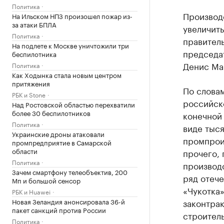
Политика
Производ
На Ильском НПЗ произошел пожар из-
за атаки БПЛА
увеличить
Политика
правител
На подлете к Москве уничтожили три
председа
беспилотника
Денис Ма
Политика
Как Ходынка стала новым центром
притяжения
По слова
РБК и Stone
российск
Над Ростовской областью перехватили
более 30 беспилотников
конечной 
Политика
виде тыс
Украинские дроны атаковали
промпроиз
промпредприятие в Самарской
области
прочего,
Политика
производ
Зачем смартфону телеобъектив, 200
ряд отече
Мп и большой сенсор
«Чукотка»
РБК и Huawei
Новая Зеландия анонсировала 36-й
законтрак
пакет санкций против России
строител
Политика