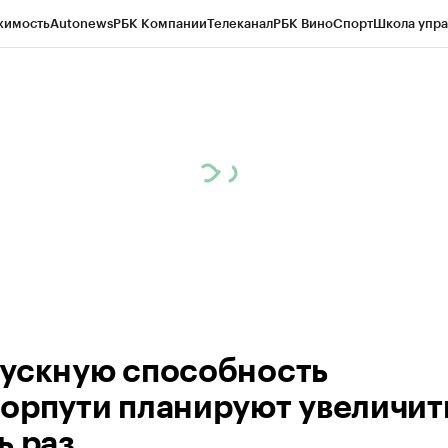
жимость
Autonews
РБК Компании
Телеканал
РБК Вино
Спорт
Школа упра
ипто
РБК Бизнес-среда
Дискуссионный клуб
Исследования
Кредитные 
рагентов
Политика
Экономика
Бизнес
Технологии и медиа
Финансы
Рын
ускную способность
орпути планируют увеличить
ь раз