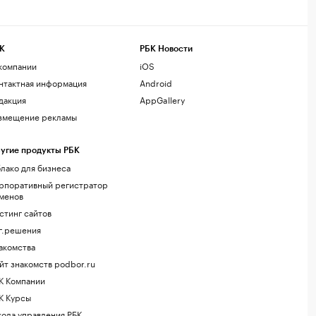
К
РБК Новости
компании
iOS
нтактная информация
Android
дакция
AppGallery
змещение рекламы
угие продукты РБК
лако для бизнеса
рпоративный регистратор
менов
стинг сайтов
г.решения
акомства
йт знакомств podbor.ru
К Компании
К Курсы
ола управления РБК