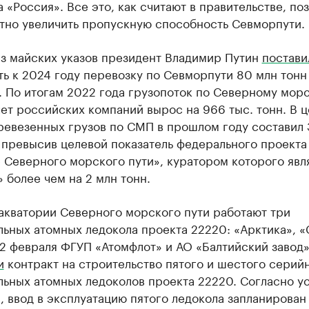
 «Россия». Все это, как считают в правительстве, по
тно увеличить пропускную способность Севморпути.
из майских указов президент Владимир Путин
постави
ь к 2024 году перевозку по Севморпути 80 млн тонн
. По итогам 2022 года грузопоток по Северному мор
чет российских компаний вырос на 966 тыс. тонн. В 
ревезенных грузов по СМП в прошлом году составил 
 превысив целевой показатель федерального проекта
 Северного морского пути», куратором которого явл
 более чем на 2 млн тонн.
акватории Северного морского пути работают три
ьных атомных ледокола проекта 22220: «Арктика», 
 2 февраля ФГУП «Атомфлот» и АО «Балтийский завод
и
контракт на строительство пятого и шестого серий
льных атомных ледоколов проекта 22220. Согласно у
, ввод в эксплуатацию пятого ледокола запланирован