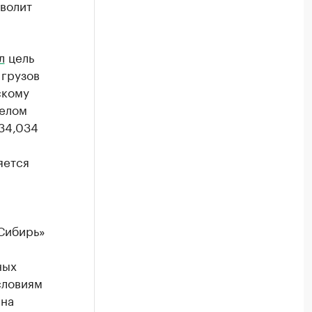
зволит
л
цель
 грузов
скому
целом
34,034
яется
«Сибирь»
»
ных
словиям
 на