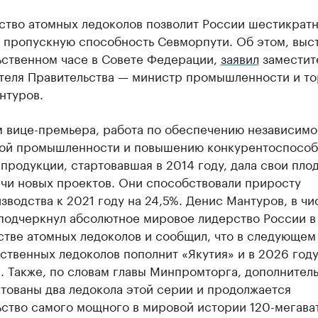
ство атомных ледоколов позволит России шестикрат
 пропускную способность Севморпути. Об этом, выст
ьственном часе в Совете Федерации,
заявил
заместит
теля Правительства — министр промышленности и то
нтуров.
м вице-премьера, работа по обеспечению независимо
ой промышленности и повышению конкурентоспособ
продукции, стартовавшая в 2014 году, дала свои пло
ячи новых проектов. Они способствовали приросту
водства к 2021 году на 24,5%. Денис Мантуров, в чи
 подчеркнул абсолютное мировое лидерство России в
стве атомных ледоколов и сообщил, что в следующем
ственных ледоколов пополнит «Якутия» и в 2026 год
. Также, по словам главы Минпромторга, дополнител
тованы два ледокола этой серии и продолжается
ьство самого мощного в мировой истории 120-мегава