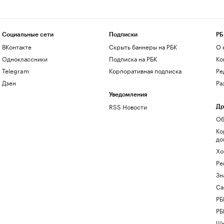
Социальные сети
Подписки
РБ
ВКонтакте
Скрыть баннеры на РБК
О 
Одноклассники
Подписка на РБК
Ко
Telegram
Корпоративная подписка
Ре
Дзен
Ра
Уведомления
RSS Новости
Др
Об
Ко
до
Хо
Ре
Зн
Са
РБ
РБ
Шк