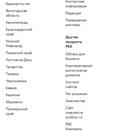
Контактная
Башкортостан
информация
Вологодская
Редакция
область
Размещение
Калининград
рекламы
Краснодарский
край
Другие
Нижний
продукты
Новгород
РБК
Пермский край
Облако для
бизнеса
Ростов-на-Дону
Корпоративный
Татарстан
регистратор
Тюмень
доменов
Черноземье
Хостинг
сайтов
Кавказ
Рег.решения
Карелия
Знакомства
Мурманск
Сайт
Приморский
знакомств
край
podbor.ru
РБК
Компании