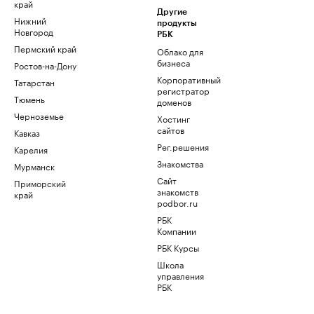
край
Другие
Нижний
продукты
Новгород
РБК
Пермский край
Облако для
бизнеса
Ростов-на-Дону
Корпоративный
Татарстан
регистратор
Тюмень
доменов
Черноземье
Хостинг
сайтов
Кавказ
Рег.решения
Карелия
Знакомства
Мурманск
Сайт
Приморский
знакомств
край
podbor.ru
РБК
Компании
РБК Курсы
Школа
управления
РБК