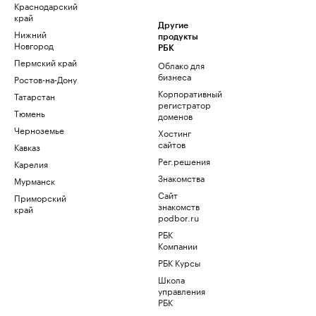
Краснодарский
край
Другие
Нижний
продукты
Новгород
РБК
Пермский край
Облако для
бизнеса
Ростов-на-Дону
Корпоративный
Татарстан
регистратор
Тюмень
доменов
Черноземье
Хостинг
сайтов
Кавказ
Рег.решения
Карелия
Знакомства
Мурманск
Сайт
Приморский
знакомств
край
podbor.ru
РБК
Компании
РБК Курсы
Школа
управления
РБК