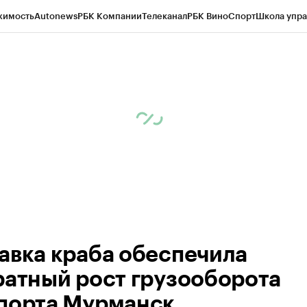
жимость
Autonews
РБК Компании
Телеканал
РБК Вино
Спорт
Школа упра
ипто
РБК Бизнес-среда
Дискуссионный клуб
Исследования
Кредитные 
рагентов
Политика
Экономика
Бизнес
Технологии и медиа
Финансы
Рын
авка краба обеспечила
ратный рост грузооборота
порта Мурманск