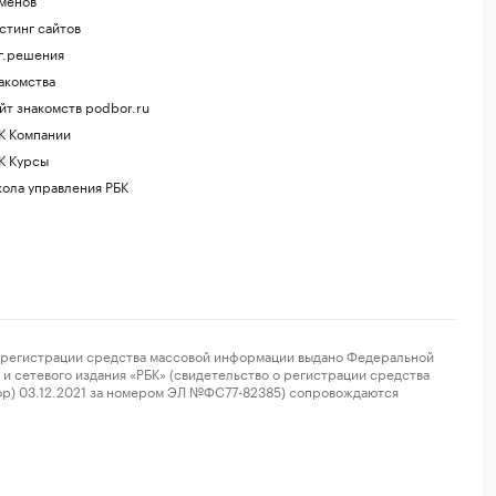
стинг сайтов
г.решения
акомства
йт знакомств podbor.ru
К Компании
К Курсы
ола управления РБК
регистрации средства массовой информации выдано Федеральной
и сетевого издания «РБК» (свидетельство о регистрации средства
ор) 03.12.2021 за номером ЭЛ №ФС77-82385) сопровождаются