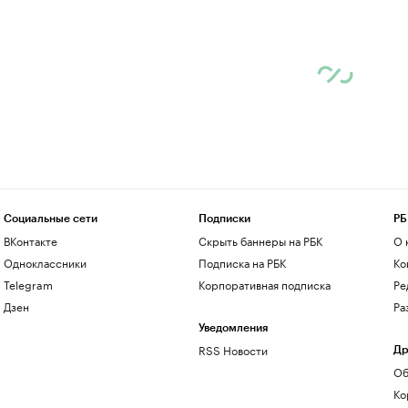
Социальные сети
Подписки
РБ
ВКонтакте
Скрыть баннеры на РБК
О 
Одноклассники
Подписка на РБК
Ко
Telegram
Корпоративная подписка
Ре
Дзен
Ра
Уведомления
RSS Новости
Др
Об
Ко
до