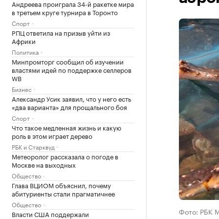
Андреева проиграла 34-й ракетке мира
в третьем круге турнира в Торонто
Спорт
РПЦ ответила на призыв уйти из
Африки
Политика
Минпромторг сообщил об изучении
властями идей по поддержке селлеров
WB
Бизнес
Александр Усик заявил, что у него есть
«два варианта» для прощального боя
Спорт
Что такое медленная жизнь и какую
роль в этом играет дерево
РБК и Старквуд
Метеоролог рассказала о погоде в
Москве на выходных
Общество
Глава ВЦИОМ объяснил, почему
абитуриенты стали прагматичнее
Общество
Фото: РБК 
Власти США поддержали