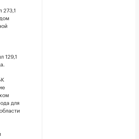
 273,1
одом
ной
л 129,1
а.
БК
ие
ском
ода для
области
й