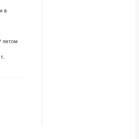
и в
 летом
т.