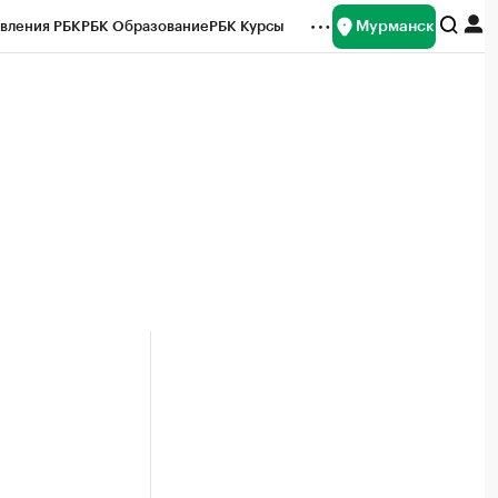
Мурманск
вления РБК
РБК Образование
РБК Курсы
рейтинги
Франшизы
Газета
ок наличной валюты