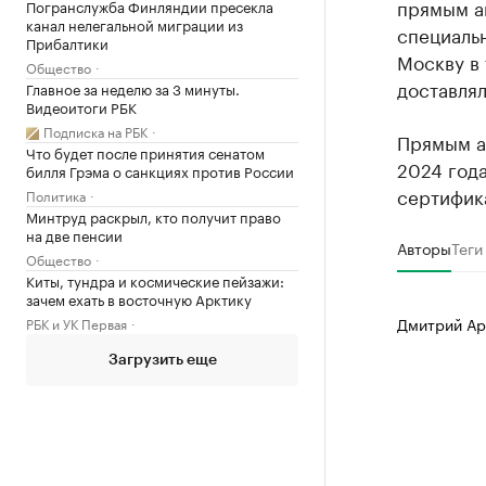
прямым а
Погранслужба Финляндии пресекла
канал нелегальной миграции из
специаль
Прибалтики
Москву в 
Общество
доставлял
Главное за неделю за 3 минуты.
Видеоитоги РБК
Подписка на РБК
Прямым а
Что будет после принятия сенатом
2024 год
билля Грэма о санкциях против России
сертифика
Политика
Минтруд раскрыл, кто получит право
на две пенсии
Авторы
Теги
Общество
Киты, тундра и космические пейзажи:
зачем ехать в восточную Арктику
Дмитрий Ар
РБК и УК Первая
Загрузить еще