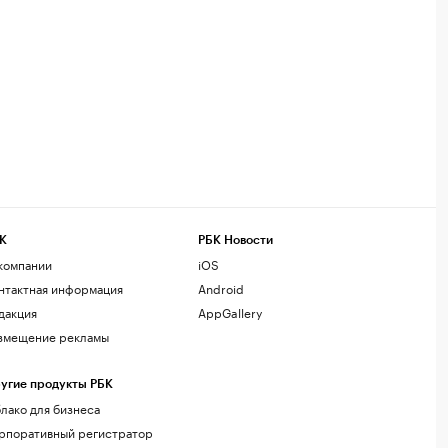
К
РБК Новости
компании
iOS
нтактная информация
Android
дакция
AppGallery
змещение рекламы
угие продукты РБК
лако для бизнеса
рпоративный регистратор
менов