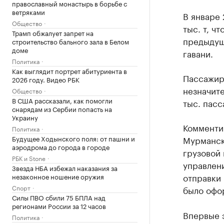
православный монастырь в борьбе с
ветряками
В январе 
Общество
тыс. т, ч
Трамп обжалует запрет на
предыдущ
строительство бального зала в Белом
доме
гавани.
Политика
Как выглядит портрет абитуриента в
Пассажир
2026 году. Видео РБК
незначите
Общество
В США рассказали, как помогли
тыс. пасс
снарядам из Сербии попасть на
Украину
Комменти
Политика
Будущее Ходынского поля: от пашни и
Мурманск
аэродрома до города в городе
грузовой
РБК и Stone
управлени
Звезда НБА избежал наказания за
отправки 
незаконное ношение оружия
Спорт
было офор
Силы ПВО сбили 75 БПЛА над
регионами России за 12 часов
Впервые 
Политика