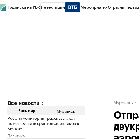
Подписка на РБК
Инвестиции
Мероприятия
Отрасли
Недви
РБК Life
Тренды
Визионеры
Национальные проекты
Город
Стиль
Кр
Спецпроекты СПб
Конференции СПб
Спецпроекты
Проверка конт
Мурманск
Все новости
Мурманск
Весь мир
Отпр
Росфинмониторинг рассказал, как
помог выявить криптомошенников в
двук
Москве
Политика
аэро