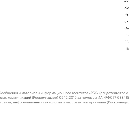
Хо
Ре
Зн
Са
РБ
РБ
Шк
ения и материалы информационного агентства «РБК» (свидетельство о 
овых коммуникаций (Роскомнадзор) 09.12.2015 за номером ИА №ФС77-63848) 
 связи, информационных технологий и массовых коммуникаций (Роскомнадз