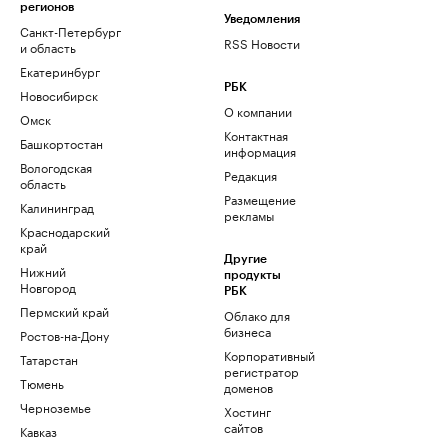
регионов
Уведомления
Санкт-Петербург
RSS Новости
и область
Екатеринбург
РБК
Новосибирск
О компании
Омск
Контактная
Башкортостан
информация
Вологодская
Редакция
область
Размещение
Калининград
рекламы
Краснодарский
край
Другие
Нижний
продукты
Новгород
РБК
Пермский край
Облако для
бизнеса
Ростов-на-Дону
Корпоративный
Татарстан
регистратор
Тюмень
доменов
Черноземье
Хостинг
сайтов
Кавказ