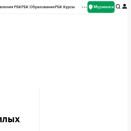
Мурманск
вления РБК
РБК Образование
РБК Курсы
рейтинги
Франшизы
Газета
ок наличной валюты
илых