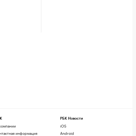
К
РБК Новости
компании
iOS
нтактная информация
Android