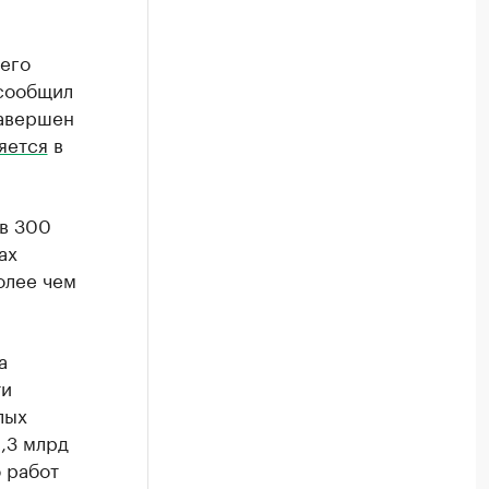
щего
 сообщил
завершен
яется
в
 в 300
ах
олее чем
а
ти
лых
,3 млрд
 работ