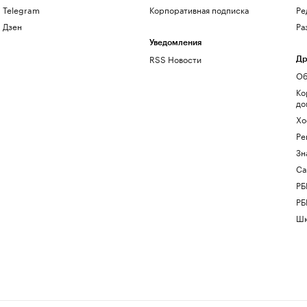
Telegram
Корпоративная подписка
Ре
Дзен
Ра
Уведомления
RSS Новости
Др
Об
Ко
до
Хо
Ре
Зн
Са
РБ
РБ
Шк