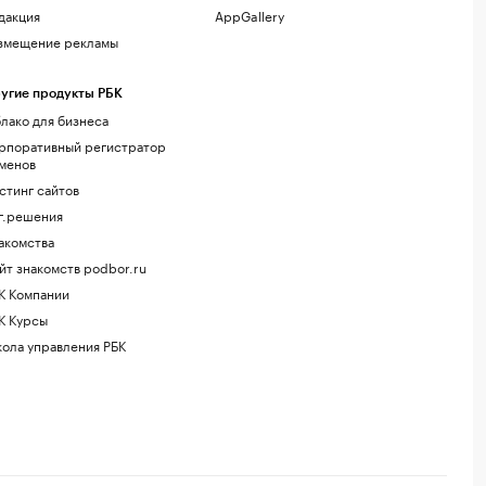
дакция
AppGallery
змещение рекламы
угие продукты РБК
лако для бизнеса
рпоративный регистратор
менов
стинг сайтов
г.решения
акомства
йт знакомств podbor.ru
К Компании
К Курсы
ола управления РБК