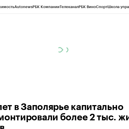
жимость
Autonews
РБК Компании
Телеканал
РБК Вино
Спорт
Школа упра
ипто
РБК Бизнес-среда
Дискуссионный клуб
Исследования
Кредитные 
рагентов
Политика
Экономика
Бизнес
Технологии и медиа
Финансы
Рын
лет в Заполярье капитально
монтировали более 2 тыс. ж
в