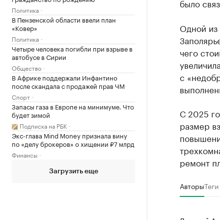
было связ
Политика
В Пензенской области ввели план
Одной из
«Ковер»
Заполярье
Политика
Четыре человека погибли при взрыве в
чего сто
автобусе в Сирии
увеличила
Общество
с «недоб
В Африке поддержали Инфантино
после скандала с продажей прав ЧМ
выполнен
Спорт
Запасы газа в Европе на минимуме. Что
С 2025 г
будет зимой
размер в
Подписка на РБК
Экс-глава Mind Money признала вину
повышение
по «делу брокеров» о хищении ₽7 млрд
трехкомна
Финансы
ремонт п
Загрузить еще
Авторы
Теги