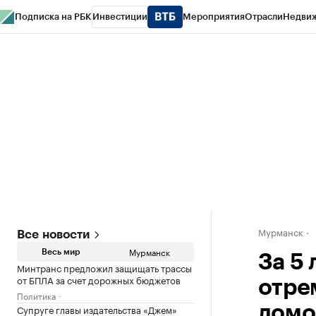
Подписка на РБК
Инвестиции
Мероприятия
Отрасли
Недви
РБК Life
Тренды
Визионеры
Национальные проекты
Город
Стиль
Кр
Спецпроекты СПб
Конференции СПб
Спецпроекты
Проверка конт
Мурманск
Все новости
Мурманск
Весь мир
За 5 
Минтранс предложил защищать трассы
от БПЛА за счет дорожных бюджетов
отре
Политика
Супруге главы издательства «Джем»
домо