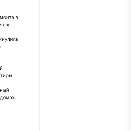
монта в
з-за
кнулись
о
й
ртиры
,
ьный
домах.