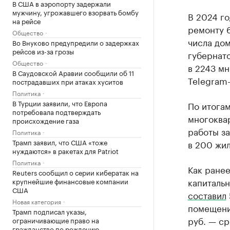
В США в аэропорту задержали
мужчину, угрожавшего взорвать бомбу
В 2024 го
на рейсе
ремонту 6
Общество
числа дом
Во Внуково предупредили о задержках
рейсов из-за грозы
губернат
Общество
в 2243 м
В Саудовской Аравии сообщили об 11
Telegram-
пострадавших при атаках хуситов
Политика
В Турции заявили, что Европа
По итогам
потребовала подтверждать
многоквар
происхождение газа
работы за
Политика
Трамп заявил, что США «тоже
в 200 жил
нуждаются» в ракетах для Patriot
Политика
Как ране
Reuters сообщил о серии кибератак на
капиталь
крупнейшие финансовые компании
США
составил
Новая категория
помещений
Трамп подписал указы,
руб. — ср
ограничивающие право на
гражданство по рождению