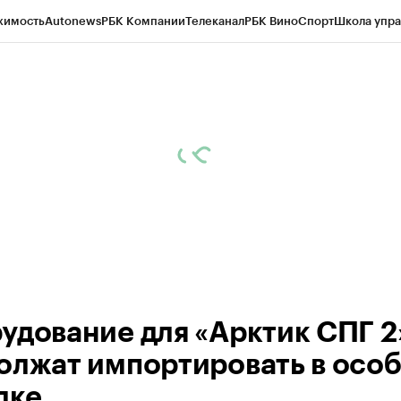
жимость
Autonews
РБК Компании
Телеканал
РБК Вино
Спорт
Школа упра
ипто
РБК Бизнес-среда
Дискуссионный клуб
Исследования
Кредитные 
рагентов
Политика
Экономика
Бизнес
Технологии и медиа
Финансы
Рын
удование для «Арктик СПГ 2
олжат импортировать в осо
дке