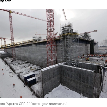
во "Арктик СПГ 2" (фото: gov-murman.ru)