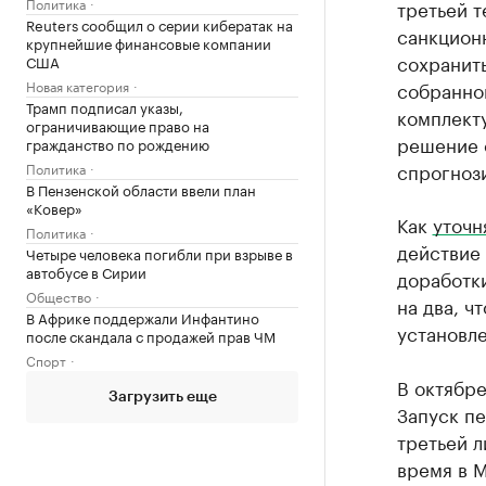
Политика
третьей т
Reuters сообщил о серии кибератак на
санкцион
крупнейшие финансовые компании
сохранить
США
Новая категория
собранном
Трамп подписал указы,
комплект
ограничивающие право на
решение 
гражданство по рождению
спрогноз
Политика
В Пензенской области ввели план
«Ковер»
Как
уточн
Политика
действие 
Четыре человека погибли при взрыве в
автобусе в Сирии
доработки
Общество
на два, ч
В Африке поддержали Инфантино
установл
после скандала с продажей прав ЧМ
Спорт
В октябр
Загрузить еще
Запуск пе
третьей л
время в 