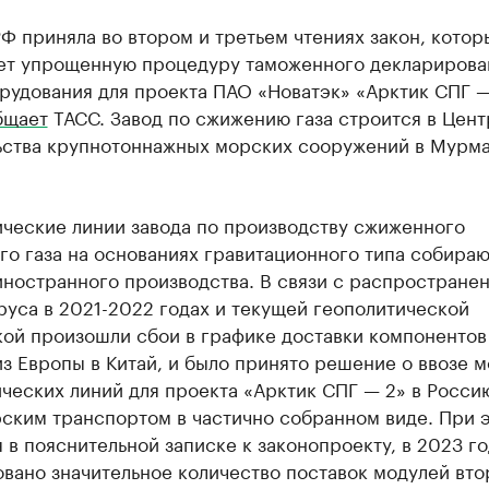
Ф приняла во втором и третьем чтениях закон, котор
ет упрощенную процедуру таможенного декларирова
рудования для проекта ПАО «Новатэк» «Арктик СПГ —
бщает
ТАСС. Завод по сжижению газа строится в Цент
ьства крупнотоннажных морских сооружений в Мурм
ические линии завода по производству сжиженного
о газа на основаниях гравитационного типа собираю
иностранного производства. В связи с распростране
уса в 2021-2022 годах и текущей геополитической
кой произошли сбои в графике доставки компонентов
з Европы в Китай, и было принято решение о ввозе 
ческих линий для проекта «Арктик СПГ — 2» в Росси
ским транспортом в частично собранном виде. При э
 в пояснительной записке к законопроекту, в 2023 го
вано значительное количество поставок модулей вто