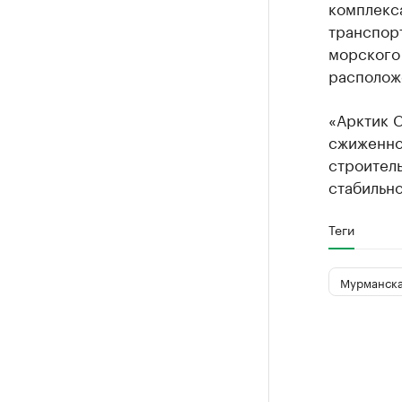
комплекса
транспор
морского 
располож
«Арктик 
сжиженно
строитель
стабильно
Теги
Мурманска