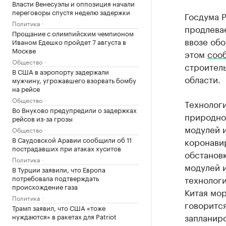
Власти Венесуэлы и оппозиция начали
переговоры спустя неделю задержки
Госдума Р
Политика
продлева
Прощание с олимпийским чемпионом
ввозе обо
Иваном Едешко пройдет 7 августа в
Москве
этом
соо
Общество
строител
В США в аэропорту задержали
области.
мужчину, угрожавшего взорвать бомбу
на рейсе
Общество
Технолог
Во Внуково предупредили о задержках
природног
рейсов из-за грозы
модулей 
Общество
В Саудовской Аравии сообщили об 11
коронавир
пострадавших при атаках хуситов
обстанов
Политика
модулей и
В Турции заявили, что Европа
потребовала подтверждать
технологи
происхождение газа
Китая мор
Политика
говорится
Трамп заявил, что США «тоже
запланиро
нуждаются» в ракетах для Patriot