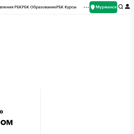
Мурманск
вления РБК
РБК Образование
РБК Курсы
рейтинги
Франшизы
Газета
ок наличной валюты
»
бом