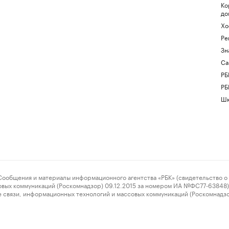
Ко
до
Хо
Ре
Зн
Са
РБ
РБ
Шк
ения и материалы информационного агентства «РБК» (свидетельство о 
овых коммуникаций (Роскомнадзор) 09.12.2015 за номером ИА №ФС77-63848) 
 связи, информационных технологий и массовых коммуникаций (Роскомнадз