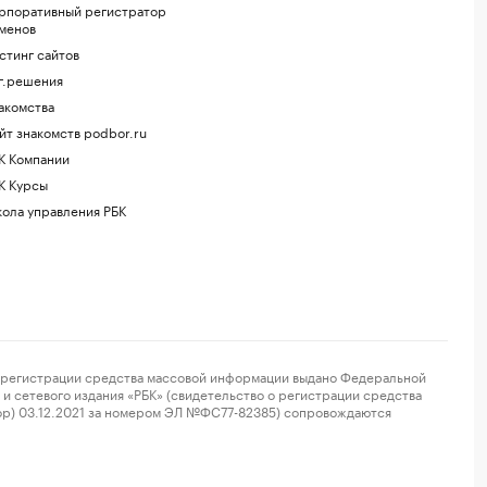
рпоративный регистратор
менов
стинг сайтов
г.решения
акомства
йт знакомств podbor.ru
К Компании
К Курсы
ола управления РБК
регистрации средства массовой информации выдано Федеральной
и сетевого издания «РБК» (свидетельство о регистрации средства
ор) 03.12.2021 за номером ЭЛ №ФС77-82385) сопровождаются