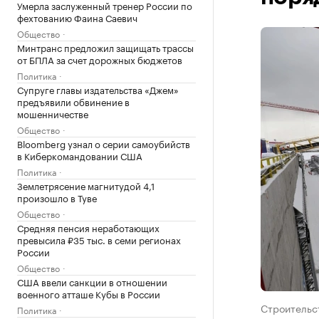
Умерла заслуженный тренер России по
фехтованию Фаина Саевич
Общество
Минтранс предложил защищать трассы
от БПЛА за счет дорожных бюджетов
Политика
Супруге главы издательства «Джем»
предъявили обвинение в
мошенничестве
Общество
Bloomberg узнал о серии самоубийств
в Киберкомандовании США
Политика
Землетрясение магнитудой 4,1
произошло в Туве
Общество
Средняя пенсия неработающих
превысила ₽35 тыс. в семи регионах
России
Общество
США ввели санкции в отношении
военного атташе Кубы в России
Строительст
Политика