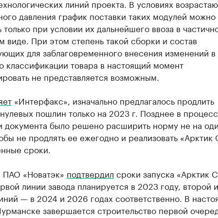
ехнологических линий проекта. В условиях возраста
ного давления график поставки таких модулей можно
 только при условии их дальнейшего ввоза в частичн
 виде. При этом степень такой сборки и состав
ующих для заблаговременного внесения изменений в
о классификации товара в настоящий момент
ировать не представляется возможным.
яет
«Интерфакс», изначально предлагалось продлить
нулевых пошлин только на 2023 г. Позднее в процес
 документа было решено расширить норму не на оди
тобы не продлять ее ежегодно и реализовать «Арктик 
енные сроки.
е ПАО «Новатэк»
подтвердил
сроки запуска «Арктик С
рвой линии завода планируется в 2023 году, второй 
иний — в 2024 и 2026 годах соответственно. В наст
Мурманске завершается строительство первой очере