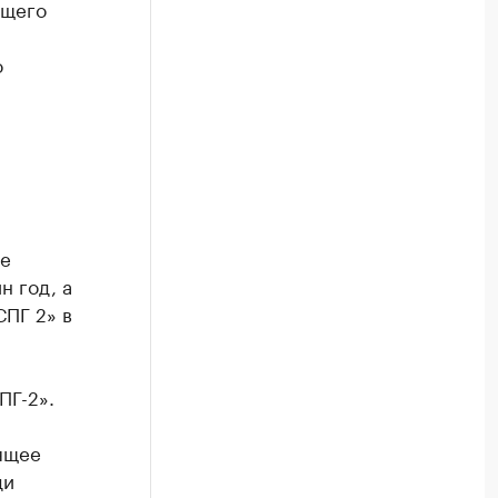
ющего
о
се
н год, а
СПГ 2» в
ПГ-2».
и
оящее
ди