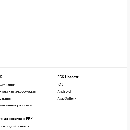
К
РБК Новости
компании
iOS
нтактная информация
Android
дакция
AppGallery
змещение рекламы
угие продукты РБК
лако для бизнеса