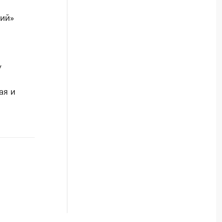
ний»
у
ая и