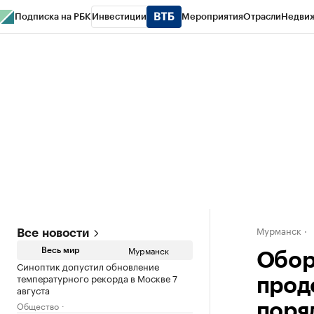
Подписка на РБК
Инвестиции
Мероприятия
Отрасли
Недви
РБК Life
Тренды
Визионеры
Национальные проекты
Город
Стиль
Кр
Спецпроекты СПб
Конференции СПб
Спецпроекты
Проверка конт
Мурманск
Все новости
Мурманск
Весь мир
Обор
Синоптик допустил обновление
температурного рекорда в Москве 7
прод
августа
Общество
поря