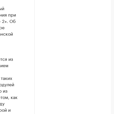
ый
ния при
 2». Об
ре
анской
тся из
нием
 таких
модулей
ю из
том, как
ду
рой и