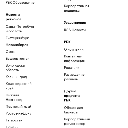
РБК Образование
Корпоративная
подписка
Новости
регионов
Уведомления
Санкт-Петербург
RSS Новости
и область
Екатеринбург
РБК
Новосибирск
О компании
Омск
Контактная
Башкортостан
информация
Вологодская
Редакция
область
Размещение
Калининград
рекламы
Краснодарский
край
Другие
Нижний
продукты
Новгород
РБК
Пермский край
Облако для
бизнеса
Ростов-на-Дону
Корпоративный
Татарстан
регистратор
Тюмень
доменов