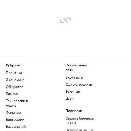
Рубрики
Социальные
сети
Политика
ВКонтакте
Экономика
Одноклассники
Общество
Telegram
Бизнес
Дзен
Технологии и
медиа
Финансы
Подписки
Скрыть баннеры
Биографии
на РБК
База знаний
Подписка на РБК