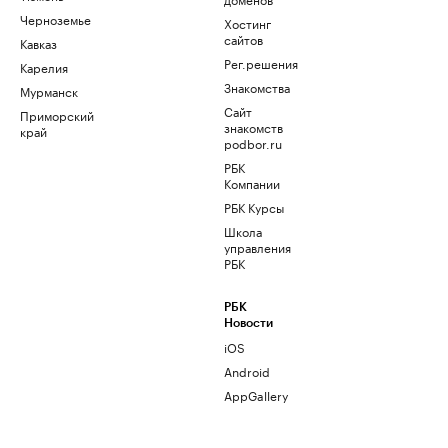
Черноземье
Хостинг
сайтов
Кавказ
Рег.решения
Карелия
Знакомства
Мурманск
Сайт
Приморский
знакомств
край
podbor.ru
РБК
Компании
РБК Курсы
Школа
управления
РБК
РБК
Новости
iOS
Android
AppGallery