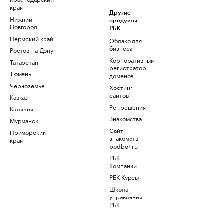
край
Другие
Нижний
продукты
Новгород
РБК
Пермский край
Облако для
бизнеса
Ростов-на-Дону
Корпоративный
Татарстан
регистратор
Тюмень
доменов
Черноземье
Хостинг
сайтов
Кавказ
Рег.решения
Карелия
Знакомства
Мурманск
Сайт
Приморский
знакомств
край
podbor.ru
РБК
Компании
РБК Курсы
Школа
управления
РБК