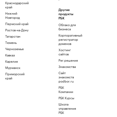
Краснодарский
край
Другие
Нижний
продукты
Новгород
РБК
Пермский край
Облако для
бизнеса
Ростов-на-Дону
Корпоративный
Татарстан
регистратор
Тюмень
доменов
Черноземье
Хостинг
сайтов
Кавказ
Рег.решения
Карелия
Знакомства
Мурманск
Сайт
Приморский
знакомств
край
podbor.ru
РБК
Компании
РБК Курсы
Школа
управления
РБК