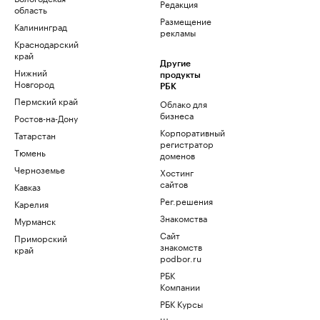
Редакция
область
Размещение
Калининград
рекламы
Краснодарский
край
Другие
Нижний
продукты
Новгород
РБК
Пермский край
Облако для
бизнеса
Ростов-на-Дону
Корпоративный
Татарстан
регистратор
Тюмень
доменов
Черноземье
Хостинг
сайтов
Кавказ
Рег.решения
Карелия
Знакомства
Мурманск
Сайт
Приморский
знакомств
край
podbor.ru
РБК
Компании
РБК Курсы