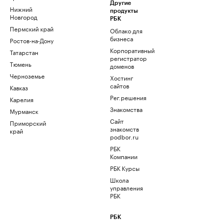
Другие
Нижний
продукты
Новгород
РБК
Пермский край
Облако для
бизнеса
Ростов-на-Дону
Корпоративный
Татарстан
регистратор
Тюмень
доменов
Черноземье
Хостинг
сайтов
Кавказ
Рег.решения
Карелия
Знакомства
Мурманск
Сайт
Приморский
знакомств
край
podbor.ru
РБК
Компании
РБК Курсы
Школа
управления
РБК
РБК