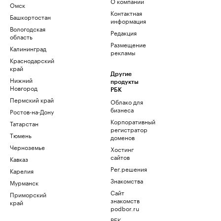
О компании
Омск
Контактная
Башкортостан
информация
Вологодская
Редакция
область
Размещение
Калининград
рекламы
Краснодарский
край
Другие
Нижний
продукты
Новгород
РБК
Пермский край
Облако для
бизнеса
Ростов-на-Дону
Корпоративный
Татарстан
регистратор
Тюмень
доменов
Черноземье
Хостинг
сайтов
Кавказ
Рег.решения
Карелия
Знакомства
Мурманск
Сайт
Приморский
знакомств
край
podbor.ru
РБК