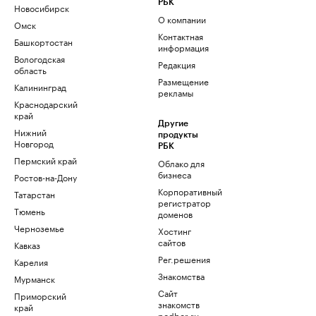
РБК
Новосибирск
О компании
Омск
Контактная
Башкортостан
информация
Вологодская
Редакция
область
Размещение
Калининград
рекламы
Краснодарский
край
Другие
Нижний
продукты
Новгород
РБК
Пермский край
Облако для
бизнеса
Ростов-на-Дону
Корпоративный
Татарстан
регистратор
Тюмень
доменов
Черноземье
Хостинг
сайтов
Кавказ
Рег.решения
Карелия
Знакомства
Мурманск
Сайт
Приморский
знакомств
край
podbor.ru