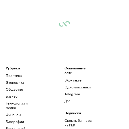
Рубрики
Социальные
сети
Политика
ВКонтакте
Экономика
Одноклассники
Общество
Telegram
Бизнес
Дзен
Технологии и
медиа
Финансы
Подписки
Скрыть баннеры
Биографии
на РБК
База знаний