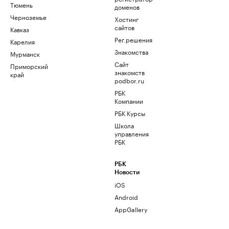
Тюмень
доменов
Черноземье
Хостинг
сайтов
Кавказ
Рег.решения
Карелия
Знакомства
Мурманск
Сайт
Приморский
знакомств
край
podbor.ru
РБК
Компании
РБК Курсы
Школа
управления
РБК
РБК
Новости
iOS
Android
AppGallery