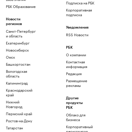
Подписка на РБК
РБК Образование
Корпоративная
подписка
Новости
регионов
Уведомления
Санкт-Петербург
RSS Новости
и область
Екатеринбург
РБК
Новосибирск
О компании
Омск
Контактная
Башкортостан
информация
Вологодская
Редакция
область
Размещение
Калининград
рекламы
Краснодарский
край
Другие
Нижний
продукты
Новгород
РБК
Пермский край
Облако для
бизнеса
Ростов-на-Дону
Корпоративный
Татарстан
регистратор