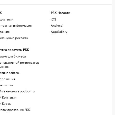
К
РБК Новости
компании
iOS
нтактная информация
Android
дакция
AppGallery
змещение рекламы
угие продукты РБК
лако для бизнеса
рпоративный регистратор
менов
стинг сайтов
г.решения
акомства
йт знакомств podbor.ru
К Компании
К Курсы
ола управления РБК