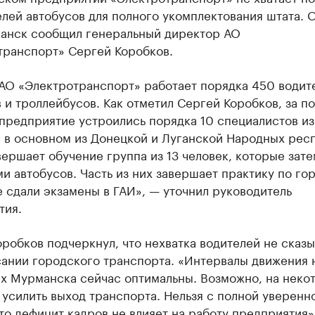
лей автобусов для полного укомплектования штата. 
анск сообщил генеральный директор АО
транспорт» Сергей Коробков.
 АО «Электротранспорт» работает порядка 450 водит
 и троллейбусов. Как отметил Сергей Коробков, за п
предприятие устроились порядка 10 специалистов из
 в основном из Донецкой и Луганской Народных респ
вершает обучение группа из 13 человек, которые зате
и автобусов. Часть из них завершает практику по гор
 сдали экзамены в ГАИ», — уточнил руководитель
тия.
робков подчеркнул, что нехватка водителей не сказ
сании городского транспорта. «Интервалы движения 
х Мурманска сейчас оптимальны. Возможно, на неко
 усилить выход транспорта. Нельзя с полной уверенн
что дефицит кадров не влияет на работу предприятия»