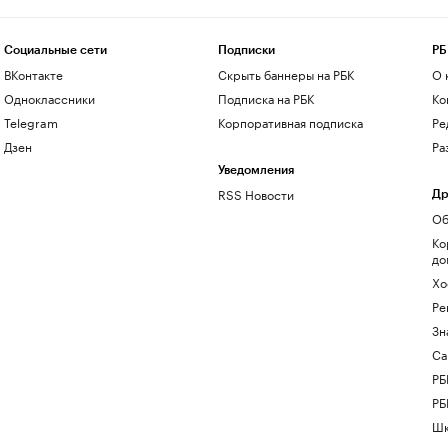
Социальные сети
Подписки
РБ
ВКонтакте
Скрыть баннеры на РБК
О 
Одноклассники
Подписка на РБК
Ко
Telegram
Корпоративная подписка
Ре
Дзен
Ра
Уведомления
RSS Новости
Др
Об
Ко
до
Хо
Ре
Зн
Са
РБ
РБ
Шк