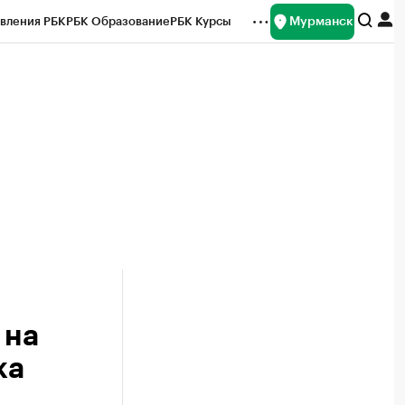
Мурманск
вления РБК
РБК Образование
РБК Курсы
рейтинги
Франшизы
Газета
ок наличной валюты
 на
ка