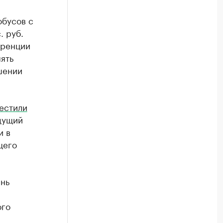
обусов с
. руб.
уренции
ять
шении
естили
ыдущий
и в
щего
нь
ого