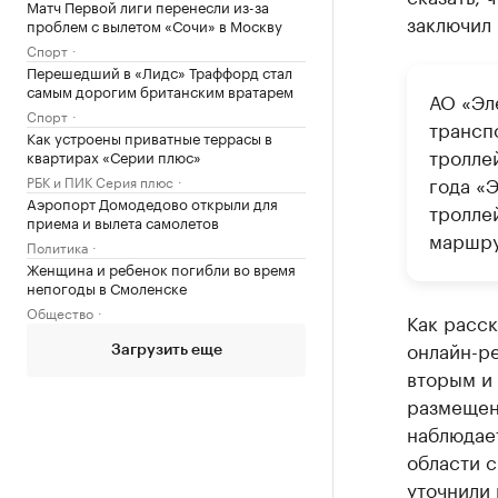
Матч Первой лиги перенесли из-за
заключил 
проблем с вылетом «Сочи» в Москву
Спорт
Перешедший в «Лидс» Траффорд стал
самым дорогим британским вратарем
АО «Эл
Спорт
трансп
Как устроены приватные террасы в
тролле
квартирах «Серии плюс»
года «
РБК и ПИК Серия плюс
Аэропорт Домодедово открыли для
тролле
приема и вылета самолетов
маршру
Политика
Женщина и ребенок погибли во время
непогоды в Смоленске
Общество
Как расс
онлайн-ре
Загрузить еще
вторым и 
размещено
наблюдае
области с
уточнили 