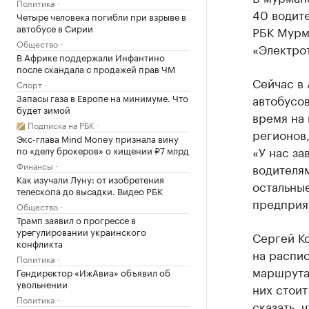
Политика
40 водите
Четыре человека погибли при взрыве в
автобусе в Сирии
РБК Мурм
Общество
«Электро
В Африке поддержали Инфантино
после скандала с продажей прав ЧМ
Сейчас в
Спорт
Запасы газа в Европе на минимуме. Что
автобусов
будет зимой
время на 
Подписка на РБК
регионов,
Экс-глава Mind Money признала вину
«У нас за
по «делу брокеров» о хищении ₽7 млрд
Финансы
водителям
Как изучали Луну: от изобретения
остальные
телескопа до высадки. Видео РБК
предприя
Общество
Трамп заявил о прогрессе в
урегулировании украинского
Сергей Ко
конфликта
на распи
Политика
маршрута
Гендиректор «ИжАвиа» объявил об
увольнении
них стоит
Политика
сказать, 