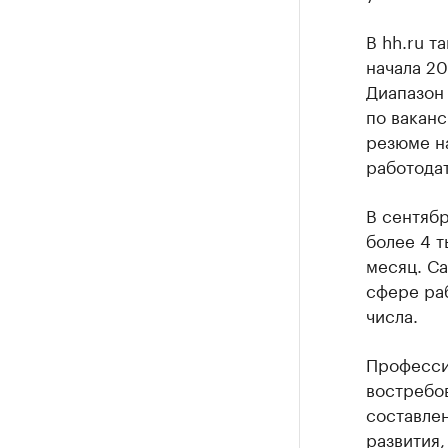
В hh.ru т
начала 20
Диапазон 
по вакан
резюме н
работодат
В сентяб
более 4 т
месяц. С
сфере раб
числа.
Професси
востребов
составле
развития