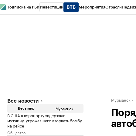
Подписка на РБК
Инвестиции
Мероприятия
Отрасли
Недви
РБК Life
Тренды
Визионеры
Национальные проекты
Город
Стиль
Кр
Спецпроекты СПб
Конференции СПб
Спецпроекты
Проверка конт
Мурманск
Все новости
Мурманск
Весь мир
Поря
В США в аэропорту задержали
мужчину, угрожавшего взорвать бомбу
авто
на рейсе
Общество