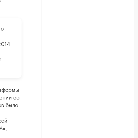
го
2014
е
атформы
нении со
ов было
кой
%», —