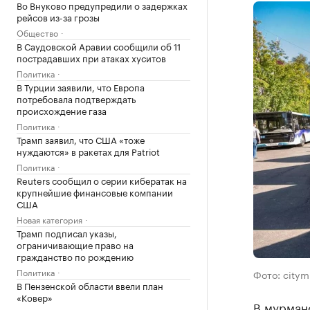
Во Внуково предупредили о задержках
рейсов из-за грозы
Общество
В Саудовской Аравии сообщили об 11
пострадавших при атаках хуситов
Политика
В Турции заявили, что Европа
потребовала подтверждать
происхождение газа
Политика
Трамп заявил, что США «тоже
нуждаются» в ракетах для Patriot
Политика
Reuters сообщил о серии кибератак на
крупнейшие финансовые компании
США
Новая категория
Трамп подписал указы,
ограничивающие право на
гражданство по рождению
Политика
Фото: citym
В Пензенской области ввели план
«Ковер»
В мурман