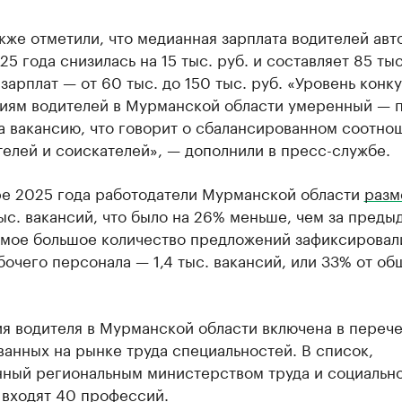
акже отметили, что медианная зарплата водителей авт
25 года снизилась на 15 тыс. руб. и составляет 85 тыс
зарплат — от 60 тыс. до 150 тыс. руб. «Уровень конк
сиям водителей в Мурманской области умеренный — п
а вакансию, что говорит о сбалансированном соотно
елей и соискателей», — дополнили в пресс-службе.
ре 2025 года работодатели Мурманской области
разм
ыс. вакансий, что было на 26% меньше, чем за пред
амое большое количество предложений зафиксировал
очего персонала — 1,4 тыс. вакансий, или 33% от об
я водителя в Мурманской области включена в перече
анных на рынке труда специальностей. В список,
нный региональным министерством труда и социальн
,
входят
40 профессий.