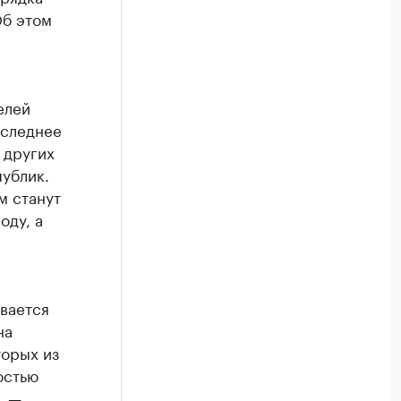
Об этом
елей
оследнее
 других
ублик.
м станут
оду, а
ывается
на
торых из
остью
, —