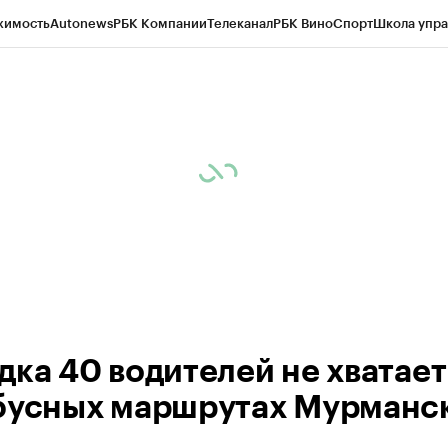
жимость
Autonews
РБК Компании
Телеканал
РБК Вино
Спорт
Школа упра
ипто
РБК Бизнес-среда
Дискуссионный клуб
Исследования
Кредитные 
рагентов
Политика
Экономика
Бизнес
Технологии и медиа
Финансы
Рын
дка 40 водителей не хватает
бусных маршрутах Мурманс