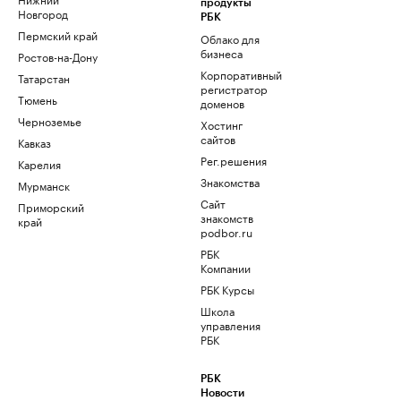
продукты
Новгород
РБК
Пермский край
Облако для
бизнеса
Ростов-на-Дону
Корпоративный
Татарстан
регистратор
Тюмень
доменов
Черноземье
Хостинг
сайтов
Кавказ
Рег.решения
Карелия
Знакомства
Мурманск
Сайт
Приморский
знакомств
край
podbor.ru
РБК
Компании
РБК Курсы
Школа
управления
РБК
РБК
Новости