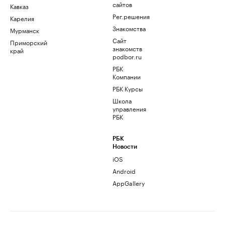
сайтов
Кавказ
Рег.решения
Карелия
Знакомства
Мурманск
Сайт
Приморский
знакомств
край
podbor.ru
РБК
Компании
РБК Курсы
Школа
управления
РБК
РБК
Новости
iOS
Android
AppGallery