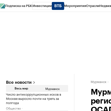
Подписка на РБК
Инвестиции
Мероприятия
Отрасли
Недви
РБК Life
Тренды
Визионеры
Национальные проекты
Город
Стиль
Кр
Спецпроекты СПб
Конференции СПб
Спецпроекты
Проверка конт
Мурманск
Все новости
Мурманск
Весь мир
Мурм
Число антикоррупционных исков в
Москве выросло почти на треть за
реги
полгода
Общество
ОСА