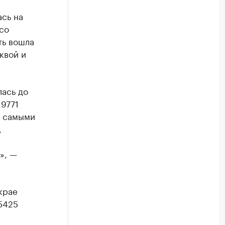
сь на
со
ть вошла
квой и
лась до
 9771
с самыми
,
», —
крае
(5425