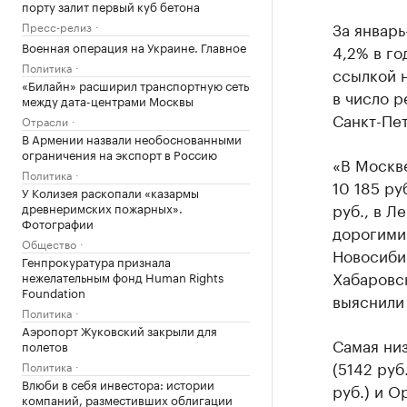
порту залит первый куб бетона
За январь
Пресс-релиз
Военная операция на Украине. Главное
4,2% в го
Политика
ссылкой 
«Билайн» расширил транспортную сеть
в число 
между дата-центрами Москвы
Санкт-Пе
Отрасли
В Армении назвали необоснованными
ограничения на экспорт в Россию
«В Москве
Политика
10 185 ру
У Колизея раскопали «казармы
руб., в Л
древнеримских пожарных».
Фотографии
дорогими
Общество
Новосибир
Генпрокуратура признала
Хабаровск
нежелательным фонд Human Rights
Foundation
выяснили 
Политика
Аэропорт Жуковский закрыли для
Самая низ
полетов
(5142 руб
Политика
Влюби в себя инвестора: истории
руб.) и О
компаний, разместивших облигации