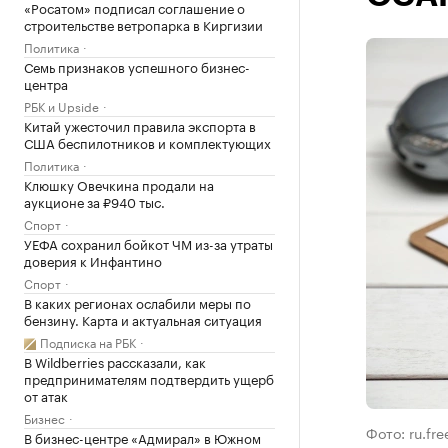
«Росатом» подписал соглашение о
строительстве ветропарка в Киргизии
Политика
Семь признаков успешного бизнес-
центра
РБК и Upside
Китай ужесточил правила экспорта в
США беспилотников и комплектующих
Политика
Клюшку Овечкина продали на
аукционе за ₽940 тыс.
Спорт
УЕФА сохранил бойкот ЧМ из-за утраты
доверия к Инфантино
Спорт
В каких регионах ослабили меры по
бензину. Карта и актуальная ситуация
Подписка на РБК
В Wildberries рассказали, как
предпринимателям подтвердить ущерб
от атак
Бизнес
Фото: ru.fr
В бизнес-центре «Адмирал» в Южном