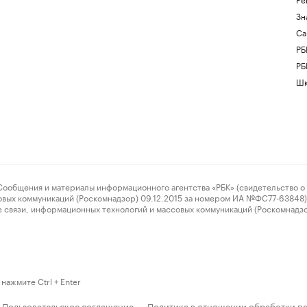
Зн
Са
РБ
РБ
Шк
ения и материалы информационного агентства «РБК» (свидетельство о 
овых коммуникаций (Роскомнадзор) 09.12.2015 за номером ИА №ФС77-63848) 
 связи, информационных технологий и массовых коммуникаций (Роскомнадз
нажмите Ctrl + Enter
Пользовательское соглашение
Политика в отношении обработки п
·