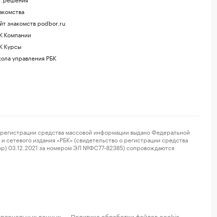
акомства
йт знакомств podbor.ru
К Компании
К Курсы
ола управления РБК
регистрации средства массовой информации выдано Федеральной
и сетевого издания «РБК» (свидетельство о регистрации средства
ор) 03.12.2021 за номером ЭЛ №ФС77-82385) сопровождаются
ерсональных данных
Политика обработки файлов cookie
·