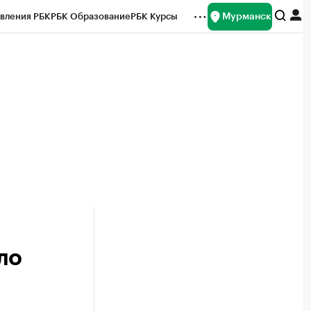
Мурманск
вления РБК
РБК Образование
РБК Курсы
рейтинги
Франшизы
Газета
ок наличной валюты
ло