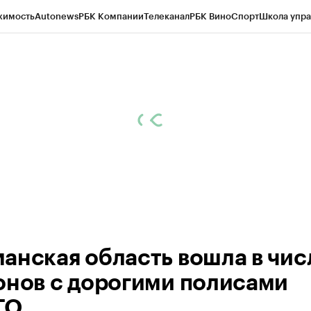
жимость
Autonews
РБК Компании
Телеканал
РБК Вино
Спорт
Школа упра
ипто
РБК Бизнес-среда
Дискуссионный клуб
Исследования
Кредитные 
рагентов
Политика
Экономика
Бизнес
Технологии и медиа
Финансы
Рын
анская область вошла в чис
онов с дорогими полисами
ГО