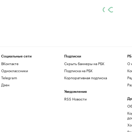
Социальные сети
Подписки
РБ
ВКонтакте
Скрыть баннеры на РБК
О 
Одноклассники
Подписка на РБК
Ко
Telegram
Корпоративная подписка
Ре
Дзен
Ра
Уведомления
RSS Новости
Др
Об
Ко
до
Хо
Ре