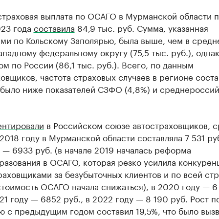
страховая выплата по ОСАГО в Мурманской области 
023 года
составила
84,9 тыс. руб. Сумма, указанная
ми по Кольскому Заполярью, была выше, чем в средн
падному федеральному округу (75,5 тыс. руб.), одна
ом по России (86,1 тыс. руб.). Всего, по данным
овщиков, частота страховых случаев в регионе соста
о было ниже показателей СЗФО (4,8%) и среднеросси
ентировали
в Российском союзе автостраховщиков, с
2018 году в Мурманской области составляла 7 531 руб
 — 6933 руб. (в начале 2019 началась реформа
разования в ОСАГО, которая резко усилила конкурен
аховщиками за безубыточных клиентов и по всей ст
тоимость ОСАГО начала снижаться), в 2020 году — 6
021 году — 6852 руб., в 2022 году — 8 190 руб. Рост п
ю с предыдущим годом составил 19,5%, что было выз