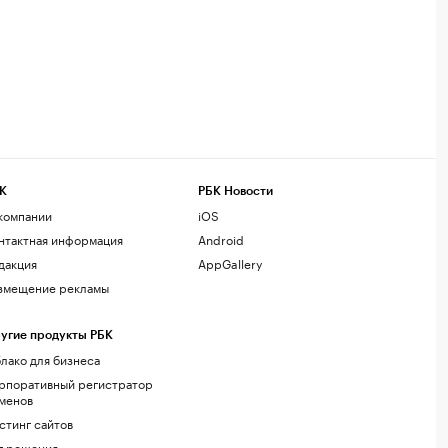
К
РБК Новости
компании
iOS
нтактная информация
Android
дакция
AppGallery
змещение рекламы
угие продукты РБК
лако для бизнеса
рпоративный регистратор
менов
стинг сайтов
г.решения