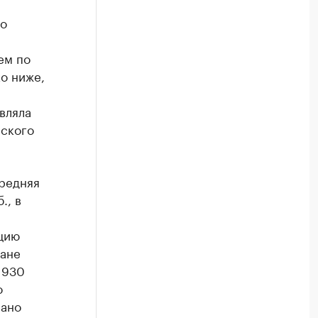
по
ем по
ко ниже,
вляла
йского
редняя
., в
цию
ране
 930
о
вано