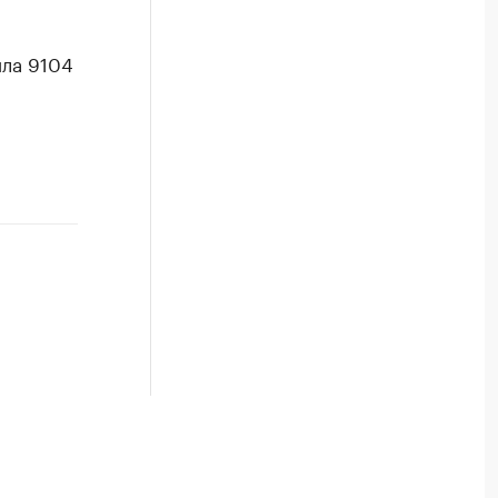
ила 9104
м