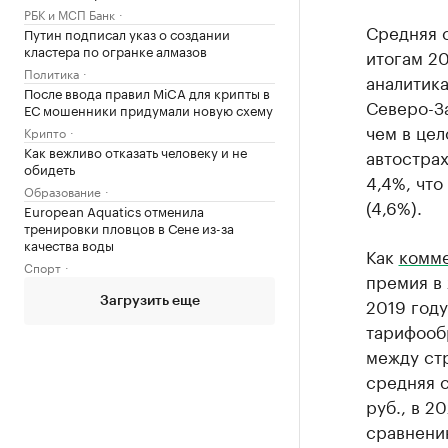
РБК и МСП Банк
Средняя 
Путин подписал указ о создании
кластера по огранке алмазов
итогам 2
Политика
аналитика
После ввода правил MiCA для крипты в
Северо-За
ЕС мошенники придумали новую схему
чем в цел
Крипто
Как вежливо отказать человеку и не
автострах
обидеть
4,4%, чт
Образование
(4,6%).
European Aquatics отменила
тренировки пловцов в Сене из-за
качества воды
Как
комм
Спорт
премия в 
2019 году
Загрузить еще
тарифооб
между стр
средняя с
руб., в 2
сравнени