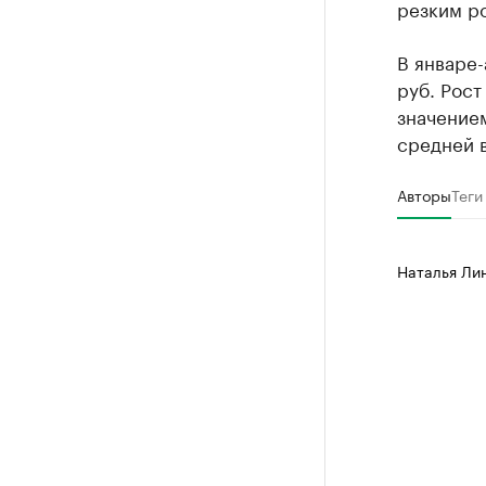
резким р
В январе-
руб. Рос
значением
средней в
Авторы
Теги
Наталья Ли