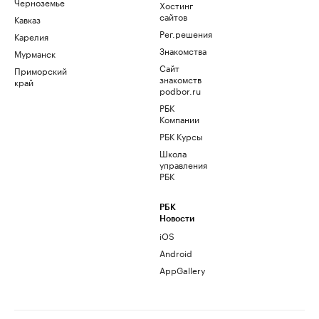
Черноземье
Хостинг
сайтов
Кавказ
Рег.решения
Карелия
Знакомства
Мурманск
Сайт
Приморский
знакомств
край
podbor.ru
РБК
Компании
РБК Курсы
Школа
управления
РБК
РБК
Новости
iOS
Android
AppGallery