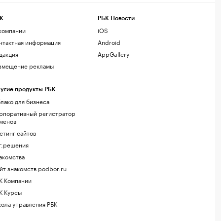
К
РБК Новости
компании
iOS
нтактная информация
Android
дакция
AppGallery
змещение рекламы
угие продукты РБК
лако для бизнеса
рпоративный регистратор
менов
стинг сайтов
г.решения
акомства
йт знакомств podbor.ru
К Компании
К Курсы
ола управления РБК