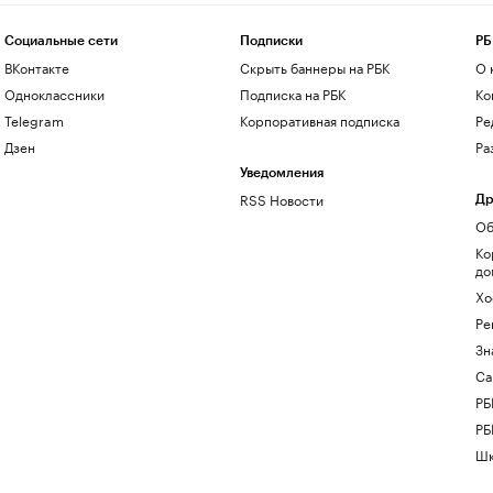
Социальные сети
Подписки
РБ
ВКонтакте
Скрыть баннеры на РБК
О 
Одноклассники
Подписка на РБК
Ко
Telegram
Корпоративная подписка
Ре
Дзен
Ра
Уведомления
RSS Новости
Др
Об
Ко
до
Хо
Ре
Зн
Са
РБ
РБ
Шк