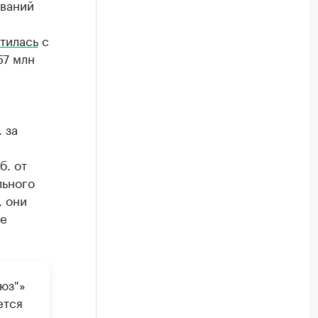
ований
тилась
с
57 млн
 за
б. от
льного
, они
ые
юз"»
ется