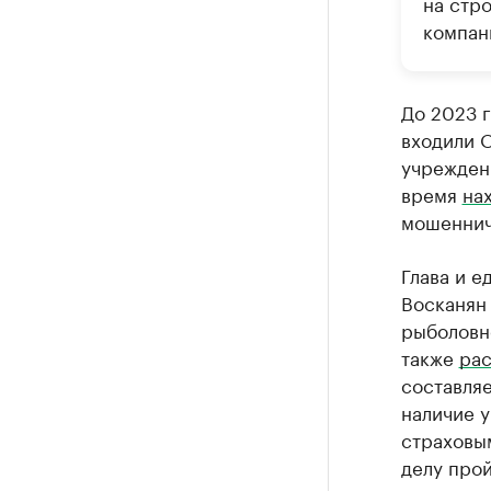
на стр
компани
До 2023 г
входили 
учрежден
время
на
мошеннич
Глава и 
Восканян
рыболовн
также
рас
составляе
наличие у
страховы
делу прой