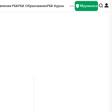
Мурманск
вления РБК
РБК Образование
РБК Курсы
рейтинги
Франшизы
Газета
ок наличной валюты