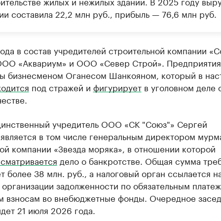
оительстве жилых и нежилых зданий. В 2025 году выр
и составила 22,2 млн руб., прибыль — 76,6 млн руб.
ода в состав учредителей строительной компании «С
ООО «Аквариум» и ООО «Север Строй». Предприятия
ы бизнесменом Оганесом Шанкояном, который в нас
ходится
под стражей и
фигурирует
в уголовном деле 
естве.
единственный учредитель ООО «СК "Союз"» Сергей
 является в том числе генеральным директором мурм
ой компании «Звезда моряка», в отношении которой
сматривается
дело о банкротстве. Общая сумма тре
т более 38 млн. руб., а налоговый орган ссылается н
 организации задолженности по обязательным платеж
м взносам во внебюджетные фонды. Очередное засед
дет 21 июля 2026 года.