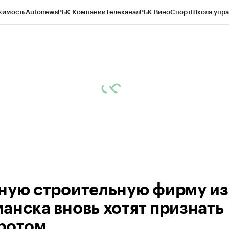
жимость
Autonews
РБК Компании
Телеканал
РБК Вино
Спорт
Школа упра
ипто
РБК Бизнес-среда
Дискуссионный клуб
Исследования
Кредитные 
рагентов
Политика
Экономика
Бизнес
Технологии и медиа
Финансы
Рын
ную строительную фирму из
анска вновь хотят признать
ротом