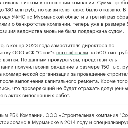
ратилась с иском в отношении компании. Сумма треб
о 130 млн руб., но заявителю также было отказано. В
году УФНС по Мурманской области в третий раз
обра
ями о банкротстве компании, теперь уже в размере 
позиция ведомства вновь не была поддержана судом.
о, в конце 2023 года заместителя директора по
ьству ООО «СК "Союз"»
оштрафовали
на 500 тыс. руб.
 взятки. По данным прокуратуры, представитель
ании получил вознаграждение в размере 150 тыс. ру
а коммерческой организации за проведение строите
после выполнения капитального ремонта. Кроме того
лись, что проверяющий не будет отражать допущенн
 в актах выполненных работ.
ным РБК Компании, ООО «Строительная компания "Со
стрировано в Мурманске в 2014 году и специализиру