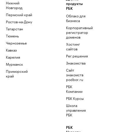
Нижний
продукты
Новгород
РБК
Пермский край
Облако для
бизнеса
Ростов-на-Дону
Корпоративный
Татарстан
регистратор
Тюмень
доменов
Черноземье
Хостинг
сайтов
Кавказ
Рег.решения
Карелия
Знакомства
Мурманск
Сайт
Приморский
знакомств
край
podbor.ru
РБК
Компании
РБК Курсы
Школа
управления
РБК
РБК